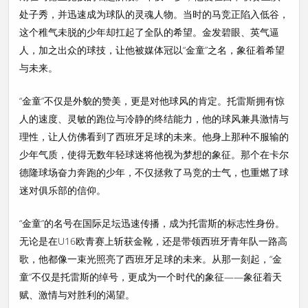
处子秀，并迅速成为球队的灵魂人物。当时的马竞正陷入低谷，
这个稚气未脱的少年却扛起了全队的希望。金发碧眼、英气逼
人，加之出众的球技，让他被媒体冠以“金童”之名，象征着希望
与未来。
“金童”不仅是外貌的赞美，更是对他球风的肯定。托雷斯拥有惊
人的速度、灵敏的跑位与冷静的终结能力，他的球风兼具激情与
理性，让人仿佛看到了西班牙足球的未来。他身上那种不服输的
少年气质，使得无数年轻球迷将他视为梦想的象征。那个在卡尔
德隆球场奋力奔跑的少年，不仅拯救了马竞的士气，也重燃了球
迷对俱乐部的信仰。
“金童”的名号在国际足坛迅速传播，成为托雷斯的标志性身份。
无论是在U16欧青赛上斩获金靴，还是带领西班牙青年队一路高
歌，他都像一束光照亮了西班牙足球的未来。从那一刻起，“金
童”不仅是托雷斯的绰号，更成为一个时代的象征——象征着天
赋、激情与对胜利的渴望。