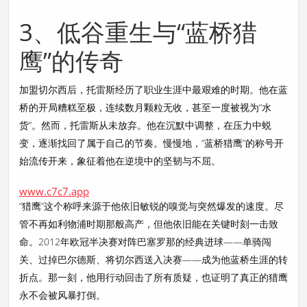
3、低谷重生与“蓝桥猎
鹰”的传奇
加盟切尔西后，托雷斯经历了职业生涯中最艰难的时期。他在蓝
桥的开局糟糕至极，连续数月颗粒无收，甚至一度被视为“水
货”。然而，托雷斯从未放弃。他在沉默中调整，在压力中蜕
变，逐渐找回了属于自己的节奏。慢慢地，“蓝桥猎鹰”的称号开
始流传开来，象征着他在逆境中的坚韧与不屈。
www.c7c7.app
“猎鹰”这个称呼来源于他依旧敏锐的嗅觉与突然爆发的速度。尽
管不再如利物浦时期那般高产，但他依旧能在关键时刻一击致
命。2012年欧冠半决赛对阵巴塞罗那的经典进球——单骑闯
关、过掉巴尔德斯、将切尔西送入决赛——成为他蓝桥生涯的转
折点。那一刻，他用行动回击了所有质疑，也证明了真正的猎鹰
永不会被风暴打倒。