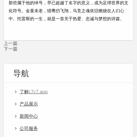
那些属于他的绰号，早已超越了名字的意义，成为足球世界的文
化符号。金童未老，猎鹰仍飞翔，马竞之魂依旧燃烧在人们心
中。托雷斯的一生，就是一首关于热爱、忠诚与梦想的诗篇。
上一篇:
下一篇:
导航
了解c7c7.app
产品展示
新闻中心
公司服务