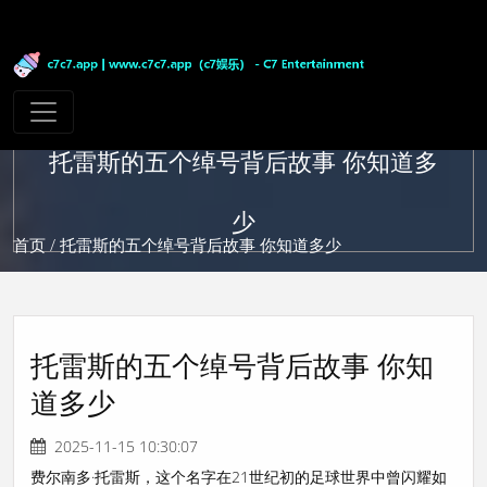
托雷斯的五个绰号背后故事 你知道多
少
首页
/ 托雷斯的五个绰号背后故事 你知道多少
托雷斯的五个绰号背后故事 你知
道多少
2025-11-15 10:30:07
费尔南多·托雷斯，这个名字在21世纪初的足球世界中曾闪耀如