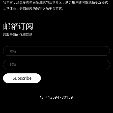
容丰富，涵盖多类型娱乐形式与活动专区，助力用户随时随地畅享沉浸式
互动体验，是您信赖的数字娱乐平台首选。
邮箱订阅
获取最新的优惠活动
+13594780159