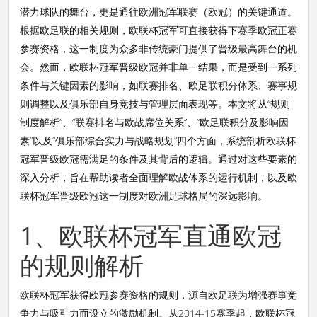
潜力球队的舞台，更是通往欧洲冠军联赛（欧冠）的关键通道。
根据欧足联的相关规则，欧联杯冠军可直接获得下赛季欧冠正赛
参赛资格，这一制度为众多非传统豪门提供了晋级最高舞台的机
会。然而，欧联杯冠军晋级欧冠并非单一结果，而是受到一系列
条件与关键因素的影响，如联赛排名、欧足联积分体系、赛事规
则调整以及俱乐部自身竞技与管理层面表现等。本文将从“规则
制度解析”、“联赛排名与欧战席位关系”、“欧足联积分及影响因
素”以及“俱乐部综合实力与战略规划”四个方面，系统剖析欧联杯
冠军晋级欧冠需满足的条件及其背后的逻辑。通过对这些要素的
深入分析，旨在帮助读者全面理解欧战体系的运行机制，以及欧
联杯冠军晋级欧冠这一制度对欧洲足球格局的深远影响。
1、欧联杯冠军直通欧冠
的规则解析
欧联杯冠军获得欧冠参赛资格的规则，源自欧足联为增强赛事竞
争力与吸引力而设立的激励机制。从2014-15赛季起，欧联杯冠