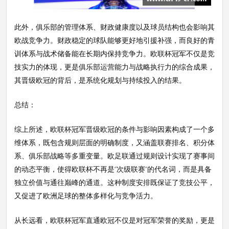
此外，俱乐部的管理体系、财政健康度以及球员结构也会影响其
欧战竞争力。财政稳定的球队能够更好地引援补强，而良好的青
训体系与战术储备能在长期内保持竞争力。欧联杯冠军不仅是竞
技实力的体现，更是俱乐部运营能力与战略执行力的综合成果，
其晋级欧冠的背后，是系统化规划与持续投入的结果。
总结：
综上所述，欧联杯冠军晋级欧冠的条件与影响因素构成了一个多
维体系，既包含规则层面的明确制度，又涵盖联赛排名、积分体
系、俱乐部战略等多重变量。欧足联通过规则设计实现了赛事间
的动态平衡，使得欧联杯不再是“次级联赛”的代名词，而是具备
独立价值与通往巅峰的通道。这种制度安排既保证了竞技公平，
又促进了欧洲足球的整体多样化与竞争活力。
从长远看，欧联杯冠军直通欧冠不仅是对冠军荣誉的奖励，更是