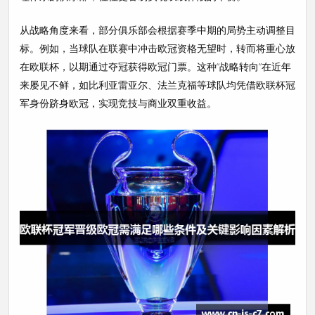
从战略角度来看，部分俱乐部会根据赛季中期的局势主动调整目
标。例如，当球队在联赛中冲击欧冠资格无望时，转而将重心放
在欧联杯，以期通过夺冠获得欧冠门票。这种“战略转向”在近年
来屡见不鲜，如比利亚雷亚尔、法兰克福等球队均凭借欧联杯冠
军身份跻身欧冠，实现竞技与商业双重收益。