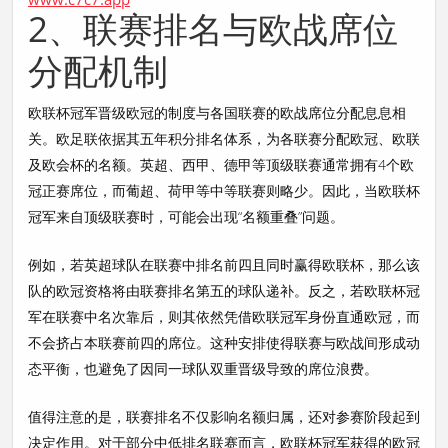
2、联赛排名与欧战席位
分配机制
欧联杯冠军晋级欧冠的制度与各国联赛的欧战席位分配息息相
关。欧足联依据其五年积分排名体系，为各联赛分配欧冠、欧联
及欧会杯的名额。英超、西甲、德甲等顶级联赛通常拥有4个欧
冠正赛席位，而葡超、荷甲等中等联赛则略少。因此，当欧联杯
冠军来自顶级联赛时，可能会出现“名额重叠”问题。
例如，若英超球队在联赛中排名前四且同时赢得欧联杯，那么该
队的欧冠资格将由联赛排名第五的球队递补。反之，若欧联杯冠
军在联赛中名次靠后，则其依然凭借欧联冠军身份直通欧冠，而
不会挤占本联赛前四的席位。这种安排使得联赛与欧战间形成动
态平衡，也避免了因同一球队双重晋级导致的席位浪费。
值得注意的是，联赛排名不仅影响名额归属，还对参赛阶段起到
决定作用。对于部分中低排名联赛而言，欧联杯冠军获得的欧冠