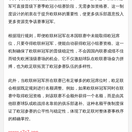
军可直接晋级下赛季欧冠小组赛阶段，无需参加资格赛。这一制
度设计的初衷在于提升欧联杯的重要性，使更多俱乐部愿意投入
更多资源竞争该赛事冠军。
根据现行规则，即便欧联杯冠军在本国联赛中未能取得欧冠席
位，只要夺得欧联杯冠军，便能自动获得欧冠小组赛资格。这一
机制确保了欧联杯冠军的晋级稳定性，不会因国内联赛成绩不佳
而错失欧洲顶级赛场的机会。它不仅激励球队在欧联赛场奋力拼
搏，也为欧足联拓宽了欧冠参赛队伍的多样性。
此外，当欧联杯冠军所在联赛已有足够多的欧冠席位时，欧足联
会根据既定规则进行名额调整。例如，如果欧联杯冠军同时在联
赛中取得欧冠资格，则该联赛不会额外获得一个名额，而是由其
他联赛球队或欧战排名靠前的俱乐部递补。这种名额平衡制度保
证了欧冠参赛的公平性与稳定性，体现了欧足联对整体赛事秩序
的精确掌控。
www.c7c7.app