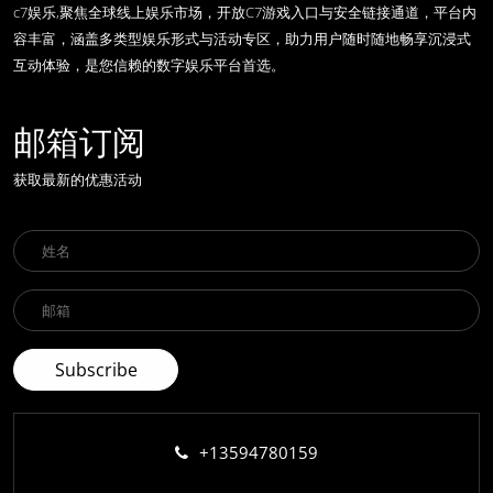
c7娱乐,聚焦全球线上娱乐市场，开放C7游戏入口与安全链接通道，平台内
容丰富，涵盖多类型娱乐形式与活动专区，助力用户随时随地畅享沉浸式
互动体验，是您信赖的数字娱乐平台首选。
邮箱订阅
获取最新的优惠活动
+13594780159