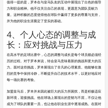
值得一提的是，罗本在与皇马队友的互动中展现出了出色的领导
力和职业精神。他不仅关注自己的表现，更愿意为团队贡献力
量。这种积极的态度使得他在球队中赢得了更多的尊重与支持，
并为他的职业生涯奠定了坚实的基础。
4、个人心态的调整与成
长：应对挑战与压力
在高水平的足球比赛中，心态的调整与成长是每个球员都必须经
历的过程。对于罗本来说，转会皇马意味着新的挑战和更大的压
力。面对这些挑战，罗本展现出了非凡的心理素质。他能够在激
烈的竞争中保持冷静，不断提升自己的技术水平，以更好地应对
每一场比赛的考验。
加盟皇马后，罗本并未因此被巨大的压力所困扰，而是积极适应
新环境，迎接挑战。他在球场上展现出的坚韧与不屈，不仅让他
成为了球队的重要一员，也让他在职业生涯中逐渐成熟。在面对