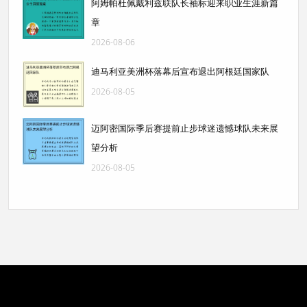
阿姆帕杜佩戴利兹联队长袖标迎来职业生涯新篇
章
2026-08-06
迪马利亚美洲杯落幕后宣布退出阿根廷国家队
2026-08-05
迈阿密国际季后赛提前止步球迷遗憾球队未来展
望分析
2026-08-05