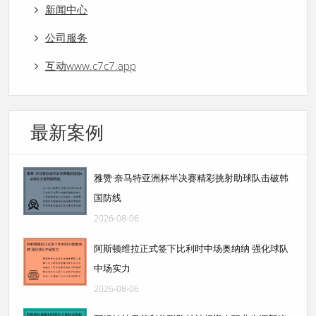
新闻中心
公司服务
互动www.c7c7.app
最新案例
雅赞·奈马特亚洲杯半决赛精彩挑射助球队击破韩
国防线
2026-08-06
阿斯顿维拉正式签下比利时中场奥纳纳 强化球队
中场实力
2026-08-06