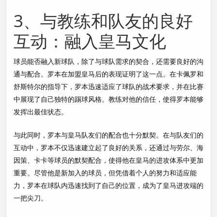
3、与教练和队友的良好
互动：融入皇马文化
球员能否融入新球队，除了与球队需求的契合，还需要良好的沟
通与配合。罗本在加盟皇马后的表现证明了这一点。在卡佩罗和
舒斯特尔的指导下，罗本迅速适应了球队的战术要求，并在比赛
中展现了自己独特的踢球风格。教练对他的信任，使得罗本能够
发挥出最佳状态。
与此同时，罗本与皇马队友们的配合也十分默契。在与队友们的
互动中，罗本不仅迅速建立起了良好的关系，还通过与劳尔、海
因策、卡卡等球员的默契配合，使得他在皇马的进攻体系中更加
重要。尽管他是新加入的球员，但凭借着个人的努力和适应能
力，罗本在球队内迅速找到了自己的位置，成为了皇马进攻端的
一把尖刀。