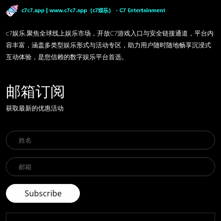
c7娱乐,聚焦全球线上娱乐市场，开放C7游戏入口与安全链接通道，平台内
容丰富，涵盖多类型娱乐形式与活动专区，助力用户随时随地畅享沉浸式
互动体验，是您信赖的数字娱乐平台首选。
邮箱订阅
获取最新的优惠活动