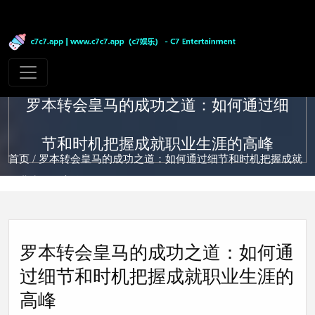
罗本转会皇马的成功之道：如何通过细
节和时机把握成就职业生涯的高峰
首页
/ 罗本转会皇马的成功之道：如何通过细节和时机把握成就
职业生涯的高峰
罗本转会皇马的成功之道：如何通
过细节和时机把握成就职业生涯的
高峰