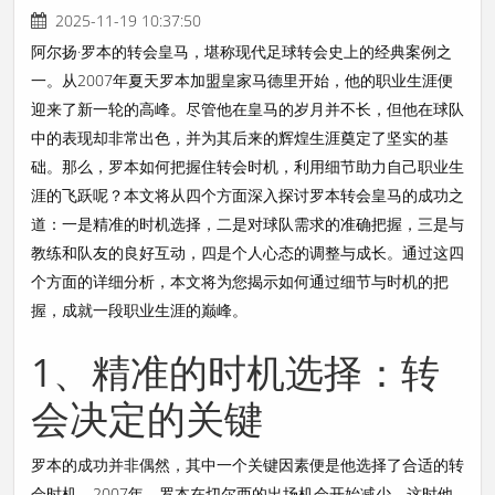
2025-11-19 10:37:50
阿尔扬·罗本的转会皇马，堪称现代足球转会史上的经典案例之
一。从2007年夏天罗本加盟皇家马德里开始，他的职业生涯便
迎来了新一轮的高峰。尽管他在皇马的岁月并不长，但他在球队
中的表现却非常出色，并为其后来的辉煌生涯奠定了坚实的基
础。那么，罗本如何把握住转会时机，利用细节助力自己职业生
涯的飞跃呢？本文将从四个方面深入探讨罗本转会皇马的成功之
道：一是精准的时机选择，二是对球队需求的准确把握，三是与
教练和队友的良好互动，四是个人心态的调整与成长。通过这四
个方面的详细分析，本文将为您揭示如何通过细节与时机的把
握，成就一段职业生涯的巅峰。
1、精准的时机选择：转
会决定的关键
罗本的成功并非偶然，其中一个关键因素便是他选择了合适的转
会时机。2007年，罗本在切尔西的出场机会开始减少，这时他