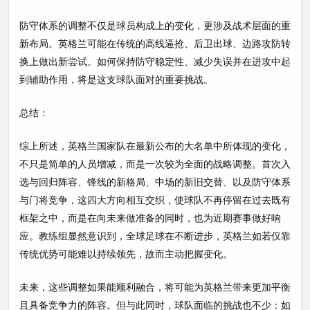
防守体系的调整不仅是球员构成上的变化，更涉及战术层面的重
新布局。英格兰可能在传统的高线逼抢、后卫出球、边路攻防转
换上做出新尝试。如何保持防守稳定性、减少失误并在进攻中起
到辅助作用，将是这支球队面对的重要挑战。
总结：
综上所述，英格兰国家队在最新公布的大名单中所体现的变化，
不只是简单的人员增减，而是一次较为全面的战略调整。首次入
选与回归阵容、锋线的新格局、中场的新旧交替、以及防守体系
与门将竞争，这四大方向相互交织，使球队不再停留在过去既有
框架之中，而是在向未来做准备的同时，也为近期赛事做好响
应。教练组显然意识到，全球足球在不断进步，英格兰如若仅靠
传统优势可能难以持续领先，故而主动把握变化。
未来，这些调整如果能顺利融合，将可能为英格兰带来更加平衡
且具备竞争力的阵容。但与此同时，球队面临的挑战也不少：如