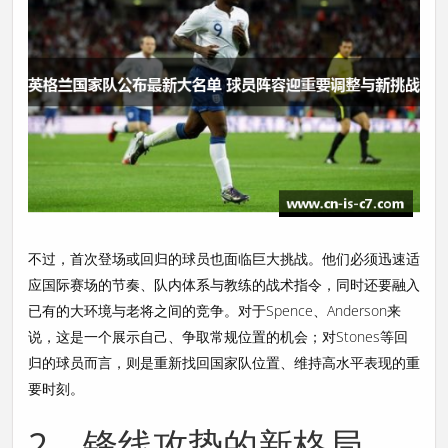
不过，首次登场或回归的球员也面临巨大挑战。他们必须迅速适
应国际赛场的节奏、队内体系与教练的战术指令，同时还要融入
已有的大环境与老将之间的竞争。对于Spence、Anderson来
说，这是一个展示自己、争取常规位置的机会；对Stones等回
归的球员而言，则是重新找回国家队位置、维持高水平表现的重
要时刻。
2、锋线攻势的新格局