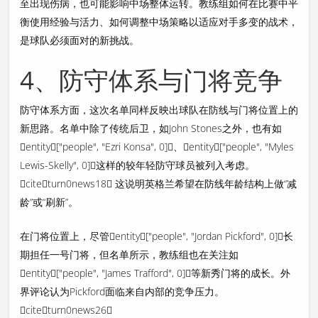
至出现伤病，也可能影响中场整体运转。教练组如何在比赛中平
衡使用经验与活力、如何调整中场策略以适应对手多变的战术，
是球队必须面对的新挑战。
4、防守体系与门将竞争
防守体系方面，这次名单同样反映出球队在防线与门将位置上的
新思路。名单中除了传统后卫，如John Stones之外，也有如
entity["people", "Ezri Konsa", 0]、entity["people", "Myles
Lewis-Skelly", 0]这样的较年轻防守球员被列入考虑。
citeturn0news18 这说明英格兰希望在防线年龄结构上做“减
龄”或“刷新”。
在门将位置上，尽管entity["people", "Jordan Pickford", 0]长
期担任一号门将，但名单所示，教练组也在关注如
entity["people", "James Trafford", 0]等新秀门将的成长。外
界评论认为Pickford面临来自内部的竞争压力。
citeturn0news26