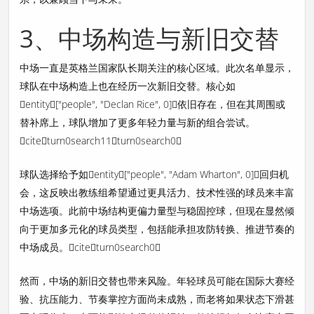
3、中场构造与新旧交替
中场一直是英格兰国家队长期关注的核心区域。此次名单显示，
球队在中场构造上也在经历一次新旧交替。核心如
entity["people", "Declan Rice", 0]依旧存在，但在其周围或
替补席上，球队增加了更多年轻力量与新的组合尝试。
citeturn0search11turn0search0
球队选择给予如entity["people", "Adam Wharton", 0]回归机
会，这反映出教练组希望通过更具活力、技术性强的球员来丰富
中场选项。此前中场结构更偏力量型与稳固控球，但现在显然倾
向于更加多元化的球员类型，包括能承担攻防转换、推进节奏的
中场成员。citeturn0search0
然而，中场的新旧交替也带来风险。年轻球员可能在国际大赛经
验、抗压能力、节奏掌控方面尚未成熟，而老将如果状态下滑甚