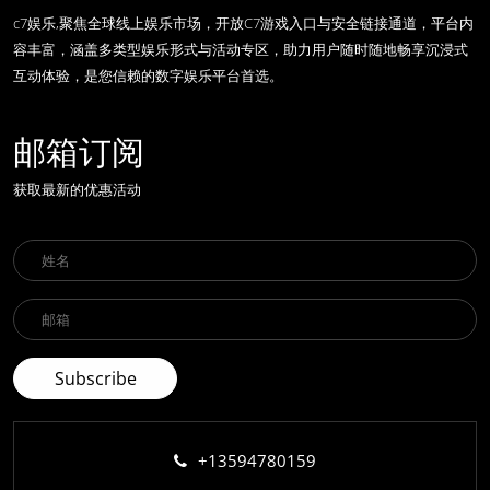
c7娱乐,聚焦全球线上娱乐市场，开放C7游戏入口与安全链接通道，平台内
容丰富，涵盖多类型娱乐形式与活动专区，助力用户随时随地畅享沉浸式
互动体验，是您信赖的数字娱乐平台首选。
邮箱订阅
获取最新的优惠活动
+13594780159