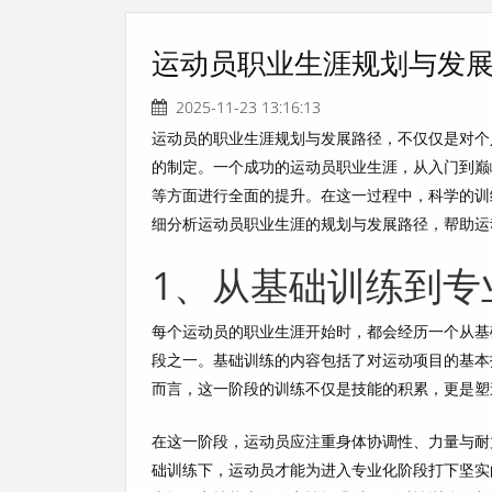
运动员职业生涯规划与发
2025-11-23 13:16:13
运动员的职业生涯规划与发展路径，不仅仅是对个
的制定。一个成功的运动员职业生涯，从入门到巅
等方面进行全面的提升。在这一过程中，科学的训
细分析运动员职业生涯的规划与发展路径，帮助运
1、从基础训练到专
每个运动员的职业生涯开始时，都会经历一个从基
段之一。基础训练的内容包括了对运动项目的基本
而言，这一阶段的训练不仅是技能的积累，更是塑
在这一阶段，运动员应注重身体协调性、力量与耐
础训练下，运动员才能为进入专业化阶段打下坚实