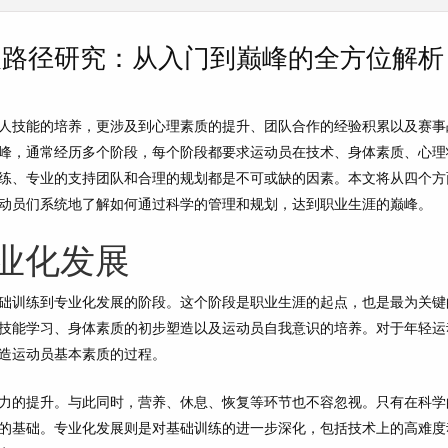
展路径研究：从入门到巅峰的全方位解析
人技能的培养，更涉及到心理素质的提升、团队合作的经验积累以及赛事
峰，通常经历多个阶段，每个阶段都要求运动员在技术、身体素质、心理
练、专业的支持团队和合理的规划都是不可或缺的因素。本文将从四个方
动员们系统地了解如何通过科学的管理和规划，达到职业生涯的巅峰。
业化发展
础训练到专业化发展的阶段。这个阶段是职业生涯的起点，也是最为关键
技能学习、身体素质的初步塑造以及运动员自我意识的培养。对于年轻运
造运动员基本素质的过程。
力的提升。与此同时，营养、休息、恢复等环节也不容忽视。只有在科学
的基础。专业化发展则是对基础训练的进一步深化，包括技术上的高难度