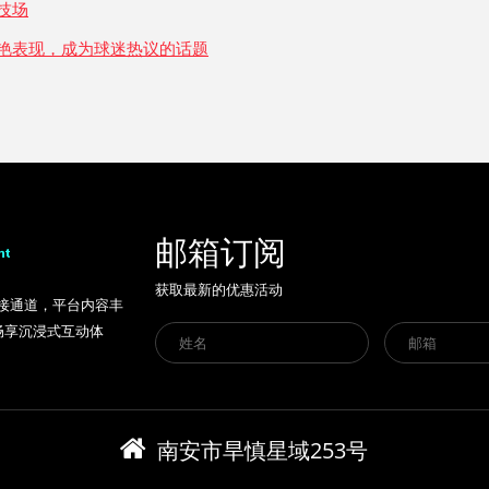
技场
艳表现，成为球迷热议的话题
邮箱订阅
获取最新的优惠活动
链接通道，平台内容丰
畅享沉浸式互动体
南安市旱慎星域253号