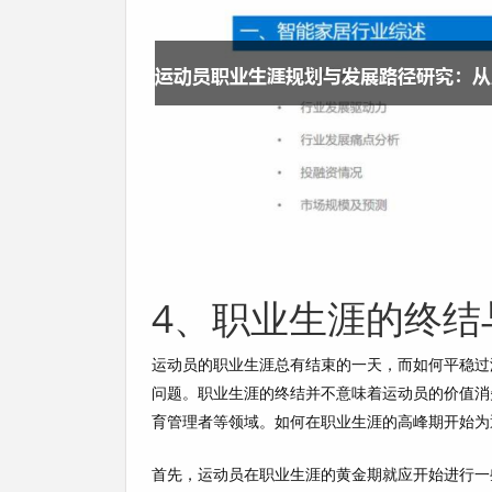
4、职业生涯的终结
运动员的职业生涯总有结束的一天，而如何平稳过
问题。职业生涯的终结并不意味着运动员的价值消
育管理者等领域。如何在职业生涯的高峰期开始为
首先，运动员在职业生涯的黄金期就应开始进行一