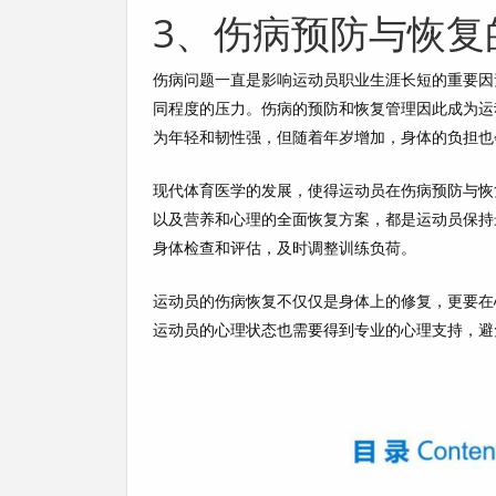
3、伤病预防与恢复
伤病问题一直是影响运动员职业生涯长短的重要因
同程度的压力。伤病的预防和恢复管理因此成为运
为年轻和韧性强，但随着年岁增加，身体的负担也
现代体育医学的发展，使得运动员在伤病预防与恢
以及营养和心理的全面恢复方案，都是运动员保持
身体检查和评估，及时调整训练负荷。
运动员的伤病恢复不仅仅是身体上的修复，更要在
运动员的心理状态也需要得到专业的心理支持，避