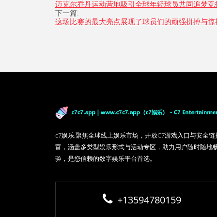
迈克尔乔丹运动营地吸引全球年轻球员共同追梦竞
下一篇:
这场比赛的最大亮点展现了球员们的顽强拼搏与惊
c7娱乐,聚焦全球线上娱乐市场，开放C7游戏入口与安全
富，涵盖多类型娱乐形式与活动专区，助力用户随时随地
验，是您信赖的数字娱乐平台首选。
+13594780159