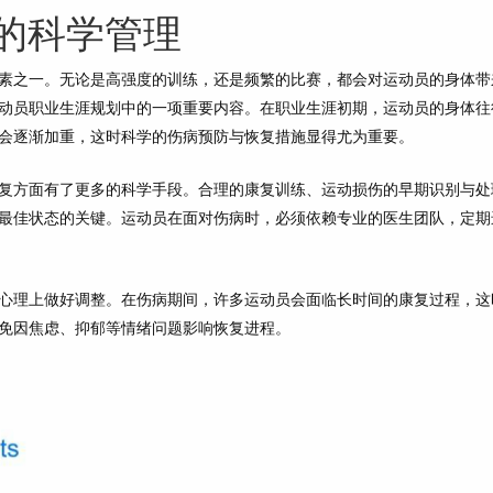
的科学管理
素之一。无论是高强度的训练，还是频繁的比赛，都会对运动员的身体带
动员职业生涯规划中的一项重要内容。在职业生涯初期，运动员的身体往
会逐渐加重，这时科学的伤病预防与恢复措施显得尤为重要。
复方面有了更多的科学手段。合理的康复训练、运动损伤的早期识别与处
最佳状态的关键。运动员在面对伤病时，必须依赖专业的医生团队，定期
心理上做好调整。在伤病期间，许多运动员会面临长时间的康复过程，这
免因焦虑、抑郁等情绪问题影响恢复进程。