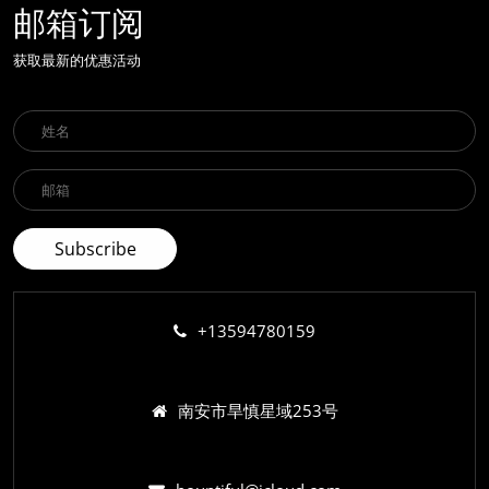
邮箱订阅
获取最新的优惠活动
+13594780159
南安市旱慎星域253号