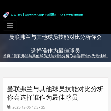
曼联弗兰与其他球员技能对比分析你会
选择谁作为最佳球员
首页
/ 曼联弗兰与其他球员技能对比分析你会选择谁作为最佳球
员
曼联弗兰与其他球员技能对比分析
你会选择谁作为最佳球员
2025-12-06 12:37:35