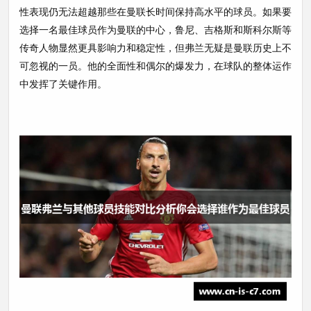
性表现仍无法超越那些在曼联长时间保持高水平的球员。如果要
选择一名最佳球员作为曼联的中心，鲁尼、吉格斯和斯科尔斯等
传奇人物显然更具影响力和稳定性，但弗兰无疑是曼联历史上不
可忽视的一员。他的全面性和偶尔的爆发力，在球队的整体运作
中发挥了关键作用。