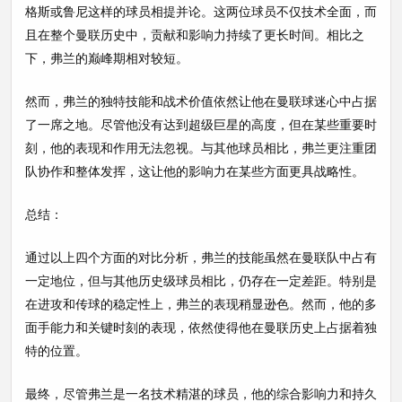
格斯或鲁尼这样的球员相提并论。这两位球员不仅技术全面，而
且在整个曼联历史中，贡献和影响力持续了更长时间。相比之
下，弗兰的巅峰期相对较短。
然而，弗兰的独特技能和战术价值依然让他在曼联球迷心中占据
了一席之地。尽管他没有达到超级巨星的高度，但在某些重要时
刻，他的表现和作用无法忽视。与其他球员相比，弗兰更注重团
队协作和整体发挥，这让他的影响力在某些方面更具战略性。
总结：
通过以上四个方面的对比分析，弗兰的技能虽然在曼联队中占有
一定地位，但与其他历史级球员相比，仍存在一定差距。特别是
在进攻和传球的稳定性上，弗兰的表现稍显逊色。然而，他的多
面手能力和关键时刻的表现，依然使得他在曼联历史上占据着独
特的位置。
最终，尽管弗兰是一名技术精湛的球员，他的综合影响力和持久