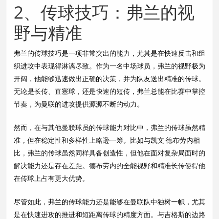
2、传球技巧：弗兰的视
野与精准
弗兰的传球技巧是一项非常突出的能力，尤其是在快速反击和组
织进攻中表现得淋漓尽致。作为一名中场球员，弗兰的视野极为
开阔，他能够迅速做出正确的决策，并为队友送出精准的传球。
无论是长传、直塞球，还是快速的短传，弗兰总能在比赛中掌控
节奏，为曼联的进攻提供源源不断的动力。
然而，在与其他曼联球员的传球能力对比中，弗兰的传球虽然精
准，但在稳定性和多样性上略逊一筹。比如与凯文·德布劳内相
比，弗兰的传球虽然同样具备创造性，但他在面对复杂局面时的
解决能力还是存在差距。德布劳内的全能视野和精准长传使得他
在传球上占有更大优势。
尽管如此，弗兰的传球能力还是能够在曼联队中独树一帜，尤其
是在快速进攻的推进和短距离传球的精度方面。与吉格斯的边路