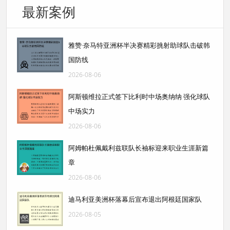
最新案例
雅赞·奈马特亚洲杯半决赛精彩挑射助球队击破韩
国防线
2026-08-06
阿斯顿维拉正式签下比利时中场奥纳纳 强化球队
中场实力
2026-08-06
阿姆帕杜佩戴利兹联队长袖标迎来职业生涯新篇
章
2026-08-06
迪马利亚美洲杯落幕后宣布退出阿根廷国家队
2026-08-05