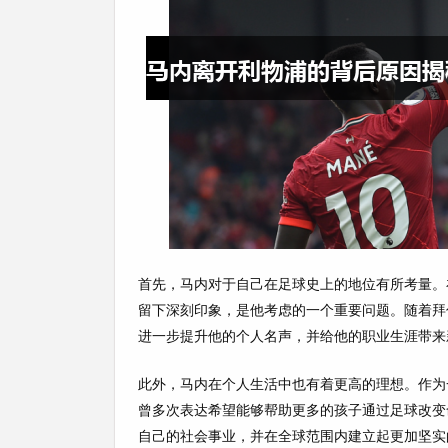
首先，马内对于自己在足球史上的地位有所考量。
留下深刻印象，是他考虑的一个重要问题。随着拜
进一步提升他的个人名声，并给他的职业生涯带来
此外，马内在个人生活中也有着更高的理想。作为
曾多次表达希望能够帮助更多的孩子通过足球改变
自己的社会事业，并在全球范围内建立起更加坚实