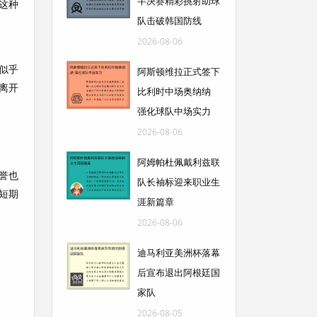
半决赛精彩挑射助球
这种
队击破韩国防线
2026-08-06
似乎
阿斯顿维拉正式签下
离开
比利时中场奥纳纳
强化球队中场实力
2026-08-06
阿姆帕杜佩戴利兹联
誉也
队长袖标迎来职业生
短期
涯新篇章
2026-08-06
迪马利亚美洲杯落幕
后宣布退出阿根廷国
家队
2026-08-05