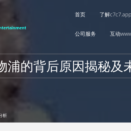
首页
了解c7c7.ap
公司服务
互动www.
物浦的背后原因揭秘及
分析