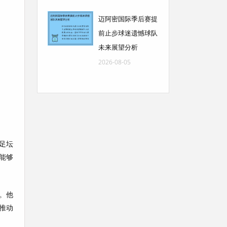
迈阿密国际季后赛提
前止步球迷遗憾球队
未来展望分析
2026-08-05
足坛
能够
。他
推动