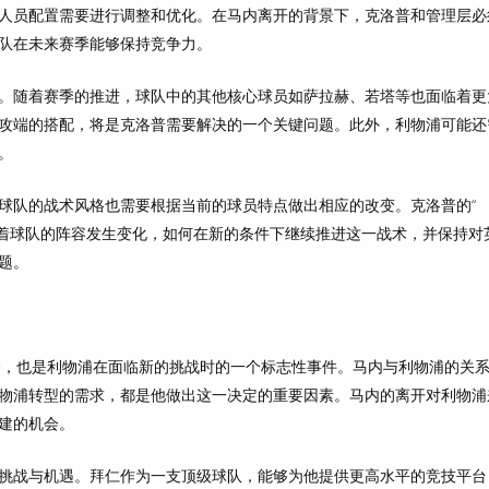
人员配置需要进行调整和优化。在马内离开的背景下，克洛普和管理层必
队在未来赛季能够保持竞争力。
。随着赛季的推进，球队中的其他核心球员如萨拉赫、若塔等也面临着更
攻端的搭配，将是克洛普需要解决的一个关键问题。此外，利物浦可能还
。
球队的战术风格也需要根据当前的球员特点做出相应的改变。克洛普的“
功，但随着球队的阵容发生变化，如何在新的条件下继续推进这一战术，并保持对
题。
择，也是利物浦在面临新的挑战时的一个标志性事件。马内与利物浦的关
物浦转型的需求，都是他做出这一决定的重要因素。马内的离开对利物浦
建的机会。
挑战与机遇。拜仁作为一支顶级球队，能够为他提供更高水平的竞技平台