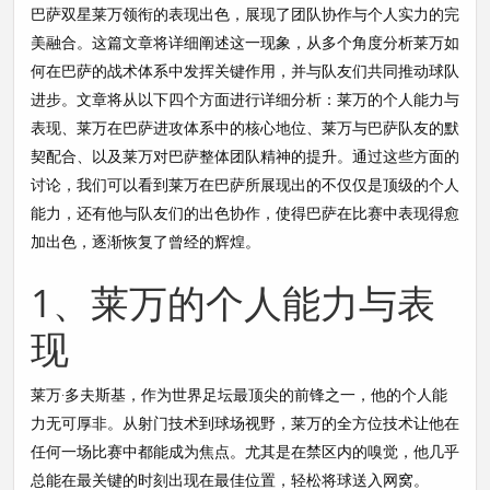
巴萨双星莱万领衔的表现出色，展现了团队协作与个人实力的完
美融合。这篇文章将详细阐述这一现象，从多个角度分析莱万如
何在巴萨的战术体系中发挥关键作用，并与队友们共同推动球队
进步。文章将从以下四个方面进行详细分析：莱万的个人能力与
表现、莱万在巴萨进攻体系中的核心地位、莱万与巴萨队友的默
契配合、以及莱万对巴萨整体团队精神的提升。通过这些方面的
讨论，我们可以看到莱万在巴萨所展现出的不仅仅是顶级的个人
能力，还有他与队友们的出色协作，使得巴萨在比赛中表现得愈
加出色，逐渐恢复了曾经的辉煌。
1、莱万的个人能力与表
现
莱万·多夫斯基，作为世界足坛最顶尖的前锋之一，他的个人能
力无可厚非。从射门技术到球场视野，莱万的全方位技术让他在
任何一场比赛中都能成为焦点。尤其是在禁区内的嗅觉，他几乎
总能在最关键的时刻出现在最佳位置，轻松将球送入网窝。