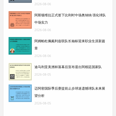
2026-08-06
阿斯顿维拉正式签下比利时中场奥纳纳 强化球队
中场实力
2026-08-06
阿姆帕杜佩戴利兹联队长袖标迎来职业生涯新篇
章
2026-08-06
迪马利亚美洲杯落幕后宣布退出阿根廷国家队
2026-08-05
迈阿密国际季后赛提前止步球迷遗憾球队未来展
望分析
2026-08-05