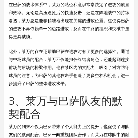
在巴萨的战术体系中，莱万的站位和意识常常决定了进攻的质量
和效率。无论是高压逼抢后的快速反击，还是在阵地战中的持续
渗透，莱万总是能够精准地出现在关键的进攻位置。这使得巴萨
的进攻不再依赖单一的边路进攻，反而在中路的组织和突破中显
得更具威胁。
此外，莱万的存在还帮助巴萨在进攻时有了更多的选择性。通过
与中场球员的配合，莱万不仅能担任终结者角色，还能起到连接
前场与后场的桥梁作用。他在禁区内的支配力，吸引了对方防守
球员的注意，为巴萨的其他攻击手创造了更多空档和机会，进一
步提升了巴萨的整体进攻水平。
3、莱万与巴萨队友的默
契配合
莱万的到来不仅为巴萨带来了个人能力上的提升，也促使了与队
友们的默契配合。巴萨一向重视团队合作，而莱万在球队中的融