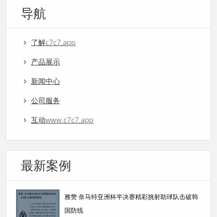
导航
了解c7c7.app
产品展示
新闻中心
公司服务
互动www.c7c7.app
最新案例
雅赞·奈马特亚洲杯半决赛精彩挑射助球队击破韩
国防线