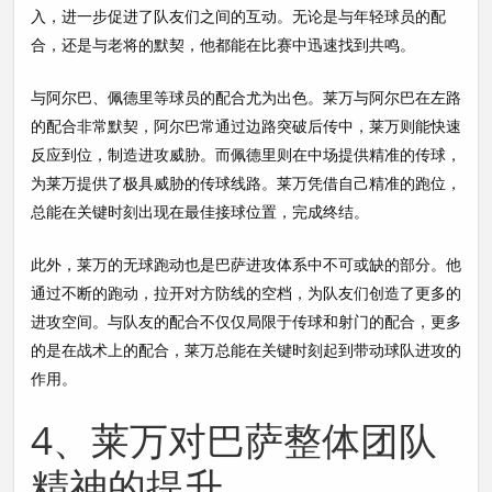
入，进一步促进了队友们之间的互动。无论是与年轻球员的配
合，还是与老将的默契，他都能在比赛中迅速找到共鸣。
与阿尔巴、佩德里等球员的配合尤为出色。莱万与阿尔巴在左路
的配合非常默契，阿尔巴常通过边路突破后传中，莱万则能快速
反应到位，制造进攻威胁。而佩德里则在中场提供精准的传球，
为莱万提供了极具威胁的传球线路。莱万凭借自己精准的跑位，
总能在关键时刻出现在最佳接球位置，完成终结。
此外，莱万的无球跑动也是巴萨进攻体系中不可或缺的部分。他
通过不断的跑动，拉开对方防线的空档，为队友们创造了更多的
进攻空间。与队友的配合不仅仅局限于传球和射门的配合，更多
的是在战术上的配合，莱万总能在关键时刻起到带动球队进攻的
作用。
4、莱万对巴萨整体团队
精神的提升