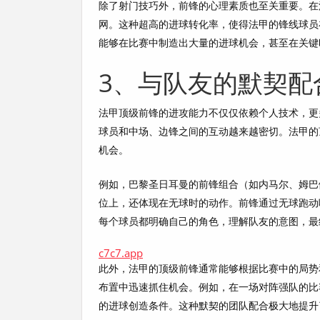
除了射门技巧外，前锋的心理素质也至关重要。在
网。这种超高的进球转化率，使得法甲的锋线球员
能够在比赛中制造出大量的进球机会，甚至在关键
3、与队友的默契配
法甲顶级前锋的进攻能力不仅仅依赖个人技术，更
球员和中场、边锋之间的互动越来越密切。法甲的
机会。
例如，巴黎圣日耳曼的前锋组合（如内马尔、姆巴
位上，还体现在无球时的动作。前锋通过无球跑动
每个球员都明确自己的角色，理解队友的意图，最
c7c7.app
此外，法甲的顶级前锋通常能够根据比赛中的局势
布置中迅速抓住机会。例如，在一场对阵强队的比
的进球创造条件。这种默契的团队配合极大地提升