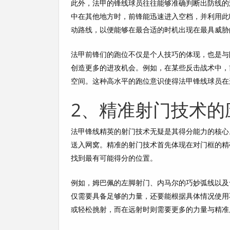
此外，法甲的锋线球员往往能够准确判断出防线的
中在其他地方时，前锋能迅速进入空档，并利用此
动路线，以便能够在最合适的时机出现在最具威胁
法甲前锋们的跑位不仅是个人技巧的体现，也是与
创造更多的进攻机会。例如，在某些反击战术中，
空间。这种高水平的跑位意识使得法甲锋线球员在
2、精准射门技术的
法甲锋线精英的射门技术无疑是其得分能力的核心
送入网窝。精准的射门技术首先体现在对门框的精
找到最有可能得分的位置。
例如，姆巴佩的左脚射门、内马尔的巧妙弧线以及
仅需要具备足够的力量，还要能根据具体情况使用
或轻松挑射，而在远射时则需要更多的力量与精准