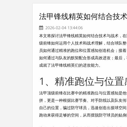
法甲锋线精英如何结合技
2026-02-04 13:44:06
本文将探讨法甲锋线精英如何结合技术与战术，在
级前锋如何运用个人技术和战术理解，结合球队整
员如何通过精准的跑位和位置感知创造机会；接着
如何通过与队友的默契配合形成高效进攻；最后，
成就了法甲锋线精英们的进攻能力。
1、精准跑位与位置
法甲顶级前锋在比赛中的精准跑位与位置感知是他
拼，更是一种根据比赛节奏、对手防线以及队友传
自己的位置，骗过防守球员，迅速创造出接球空间
跑动来获得足够的空间，从而摆脱防守球员的贴身