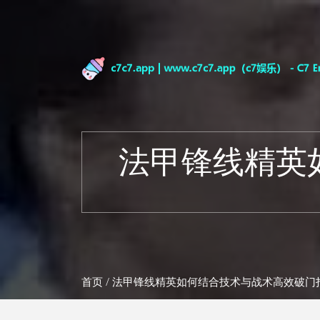
法甲锋线精英
首页
/ 法甲锋线精英如何结合技术与战术高效破门