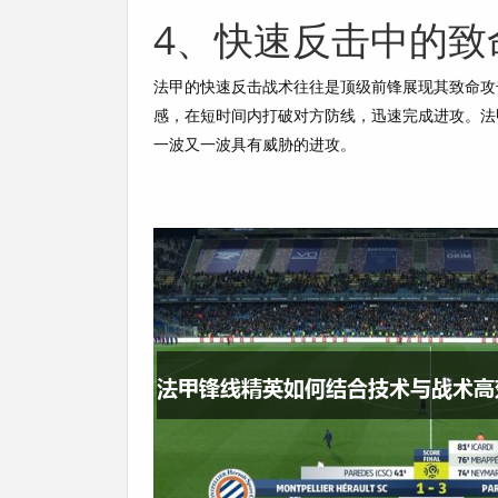
4、快速反击中的致
法甲的快速反击战术往往是顶级前锋展现其致命攻
感，在短时间内打破对方防线，迅速完成进攻。法
一波又一波具有威胁的进攻。