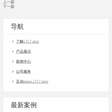
上一篇:
下一篇:
导航
了解c7c7.app
产品展示
新闻中心
公司服务
互动www.c7c7.app
最新案例