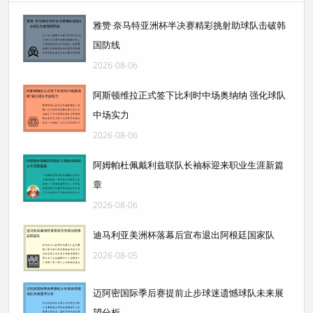
雅赞·奈马特亚洲杯半决赛精彩挑射助球队击破韩
国防线
2026-08-06
阿斯顿维拉正式签下比利时中场奥纳纳 强化球队
中场实力
2026-08-06
阿姆帕杜佩戴利兹联队长袖标迎来职业生涯新篇
章
2026-08-06
迪马利亚美洲杯落幕后宣布退出阿根廷国家队
2026-08-05
迈阿密国际季后赛提前止步球迷遗憾球队未来展
望分析