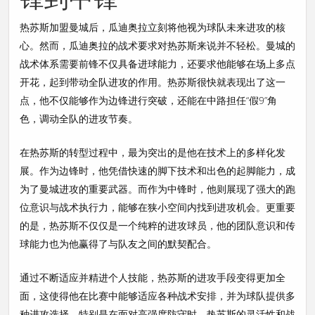
热苏斯加盟曼城后，瓜迪奥拉立刻将他视为球队未来进攻的核
心。然而，瓜迪奥拉的战术要求对热苏斯来说并不轻松。曼城的
战术体系需要前锋不仅具备进球能力，还要求他能够在场上多点
开花，起到带动全队进攻的作用。热苏斯很快就表现出了这一
点，他不仅能够作为边锋进行突破，还能在中路担任“假9”角
色，调动全队的进攻节奏。
在热苏斯的转型过程中，最为突出的是他在技术上的多样化发
展。作为边锋时，他凭借快速的脚下技术和出色的起脚能力，成
为了曼城进攻的重要武器。而作为中锋时，他则展现了强大的跑
位意识与战术执行力，能够在狭小空间内找到进攻机会。更重要
的是，热苏斯不仅仅是一个纯粹的进攻球员，他的团队意识和传
球能力也为他赢得了与队友之间的默契配合。
通过不断适应并精进个人技能，热苏斯的进攻手段变得更加全
面，这使得他在比赛中能够适应各种战术安排，并为球队提供多
种进攻选择。特别是在面对高强度防守时，热苏斯的灵活性和战