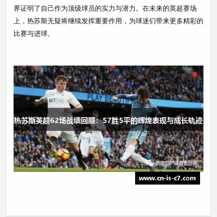
界证明了自己作为顶级球员的实力与潜力。在未来的英超赛场
上，热苏斯无疑将继续发挥重要作用，为球迷们带来更多精彩的
比赛与进球。