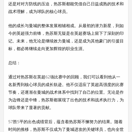
还是对对方防线的压迫，热苏斯都能凭借自己日益成熟的技术和
战术理解，成为球队的核心球员。
他的成长与曼城的整体发展相辅相成。从最初的潜力新星，到如
今的英超强力前锋，热苏斯无疑是在英超赛场上留下了深刻的印
记。未来，他无论是继续效力曼城，还是成为其他豪门的引援目
标，都必将继续走向更加辉煌的职业生涯。
总结：
通过对热苏斯在英超62场比赛中的回顾，我们可以看到他从一
名新秀到核心球员的成长轨迹。他不仅适应了英超高强度的比赛
节奏，还逐渐在曼城的战术体系中找到了自己的位置。无论是作
为边锋还是中锋，热苏斯都展现了出色的技术和战术执行力，为
球队带来了显著的贡献。
57胜5平的出色成绩背后，蕴含着热苏斯不懈努力的结果。随着
时间的推移，热苏斯不仅成为了曼城进攻的关键球员，也向全世