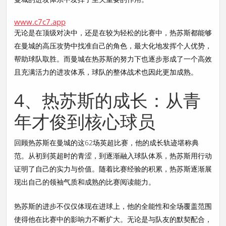
www.c7c7.app
无论是在顶级对决中，还是在较为轻松的比赛中，热苏斯都能够
在曼城的高压攻势中找准自己的角色，最大化地发挥个人优势，
帮助球队取胜。而曼城在热苏斯的努力下也逐步形成了一个高效
且充满活力的进攻体系，球队的整体战术也因此更加成熟。
4、热苏斯的成长：从青
年才俊到核心球员
回顾热苏斯在曼城的这62场英超比赛，他的成长轨迹堪称典
范。从初到英超时的青涩，到逐渐融入球队体系，热苏斯用行动
证明了自己的实力与价值。随着比赛经验的积累，热苏斯逐渐展
现出自己的领袖气质和成熟的比赛阅读能力。
热苏斯的进步不仅仅体现在进球上，他的全能性和全场覆盖范围
使得他在比赛中的影响力不断扩大。无论是与队友的默契配合，