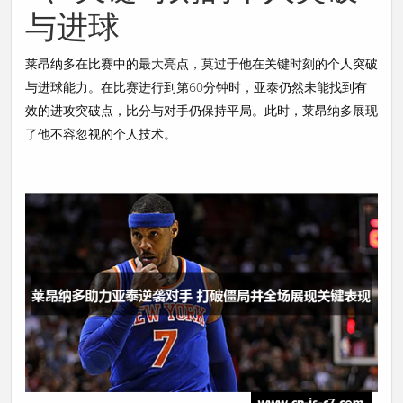
与进球
莱昂纳多在比赛中的最大亮点，莫过于他在关键时刻的个人突破
与进球能力。在比赛进行到第60分钟时，亚泰仍然未能找到有
效的进攻突破点，比分与对手仍保持平局。此时，莱昂纳多展现
了他不容忽视的个人技术。