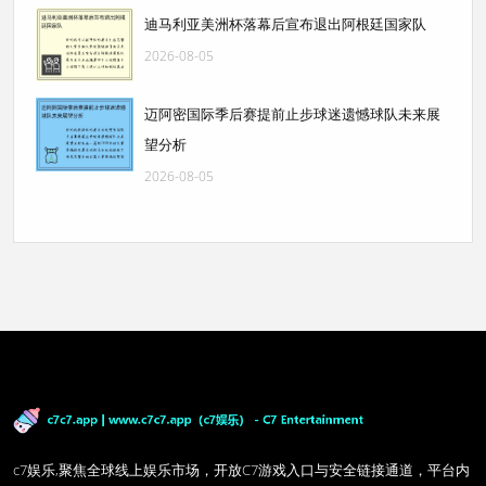
迪马利亚美洲杯落幕后宣布退出阿根廷国家队
2026-08-05
迈阿密国际季后赛提前止步球迷遗憾球队未来展
望分析
2026-08-05
c7娱乐,聚焦全球线上娱乐市场，开放C7游戏入口与安全链接通道，平台内