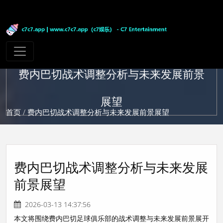
费内巴切战术调整分析与未来发展前景
展望
首页
/ 费内巴切战术调整分析与未来发展前景展望
费内巴切战术调整分析与未来发展
前景展望
2026-03-13 14:37:56
本文将围绕费内巴切足球俱乐部的战术调整与未来发展前景展开