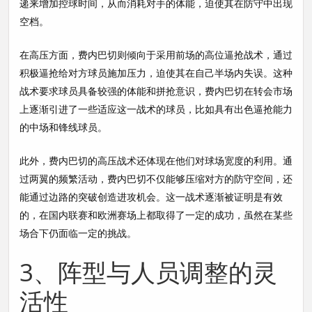
递来增加控球时间，从而消耗对手的体能，迫使其在防守中出现
空档。
在高压方面，费内巴切则倾向于采用前场的高位逼抢战术，通过
积极逼抢给对方球员施加压力，迫使其在自己半场内失误。这种
战术要求球员具备较强的体能和拼抢意识，费内巴切在转会市场
上逐渐引进了一些适应这一战术的球员，比如具有出色逼抢能力
的中场和锋线球员。
此外，费内巴切的高压战术还体现在他们对球场宽度的利用。通
过两翼的频繁活动，费内巴切不仅能够压缩对方的防守空间，还
能通过边路的突破创造进攻机会。这一战术逐渐被证明是有效
的，在国内联赛和欧洲赛场上都取得了一定的成功，虽然在某些
场合下仍面临一定的挑战。
3、阵型与人员调整的灵
活性