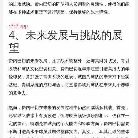
的进攻威胁。费内巴切的阵型和人员调整的灵活性，使得他们能
够在多种战术框架下进行调整，保持足够的战术弹性。
c7c7.app
4、未来发展与挑战的展
望
费内巴切的未来发展，除了战术调整外，还与其财务状况、青训
系统和球队文化密切相关。费内巴切近年来注重引进高潜力的年
轻球员，并加强了青训系统的建设，试图为球队的未来打下坚实
基础。青训系统的成功与否，将直接影响到球队在未来几个赛季
的竞争力。
然而，费内巴切在未来的发展过程中仍然面临诸多挑战。首先，
尽管球队战术上有所改进，但与欧洲顶级俱乐部相比，仍存在一
定的差距。特别是在球员的个人能力和经验方面，费内巴切需要
不断引进高水平球员以增强整体实力。其次，土耳其足球的整体