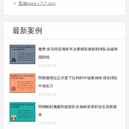
互动www.c7c7.app
最新案例
雅赞·奈马特亚洲杯半决赛精彩挑射助球队击破韩
国防线
2026-08-06
阿斯顿维拉正式签下比利时中场奥纳纳 强化球队
中场实力
2026-08-06
阿姆帕杜佩戴利兹联队长袖标迎来职业生涯新篇
章
2026-08-06