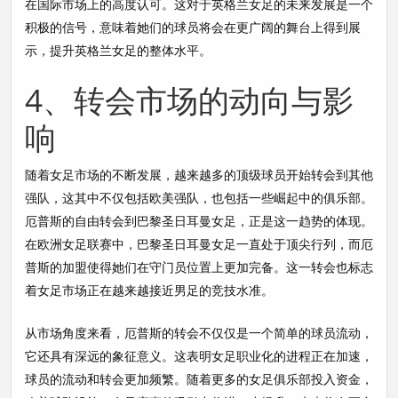
在国际市场上的高度认可。这对于英格兰女足的未来发展是一个
积极的信号，意味着她们的球员将会在更广阔的舞台上得到展
示，提升英格兰女足的整体水平。
4、转会市场的动向与影
响
随着女足市场的不断发展，越来越多的顶级球员开始转会到其他
强队，这其中不仅包括欧美强队，也包括一些崛起中的俱乐部。
厄普斯的自由转会到巴黎圣日耳曼女足，正是这一趋势的体现。
在欧洲女足联赛中，巴黎圣日耳曼女足一直处于顶尖行列，而厄
普斯的加盟使得她们在守门员位置上更加完备。这一转会也标志
着女足市场正在越来越接近男足的竞技水准。
从市场角度来看，厄普斯的转会不仅仅是一个简单的球员流动，
它还具有深远的象征意义。这表明女足职业化的进程正在加速，
球员的流动和转会更加频繁。随着更多的女足俱乐部投入资金，