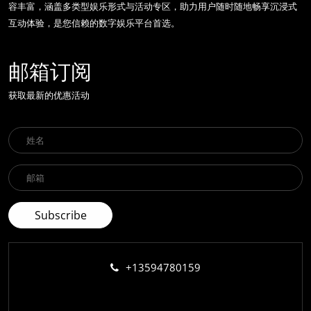
容丰富，涵盖多类型娱乐形式与活动专区，助力用户随时随地畅享沉浸式
互动体验，是您信赖的数字娱乐平台首选。
邮箱订阅
获取最新的优惠活动
+13594780159