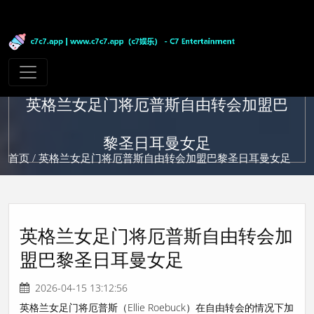
英格兰女足门将厄普斯自由转会加盟巴
黎圣日耳曼女足
首页
/ 英格兰女足门将厄普斯自由转会加盟巴黎圣日耳曼女足
英格兰女足门将厄普斯自由转会加
盟巴黎圣日耳曼女足
2026-04-15 13:12:56
英格兰女足门将厄普斯（Ellie Roebuck）在自由转会的情况下加