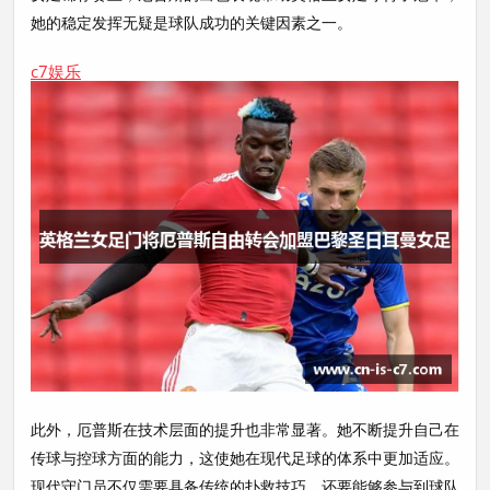
她的稳定发挥无疑是球队成功的关键因素之一。
c7娱乐
此外，厄普斯在技术层面的提升也非常显著。她不断提升自己在
传球与控球方面的能力，这使她在现代足球的体系中更加适应。
现代守门员不仅需要具备传统的扑救技巧，还要能够参与到球队