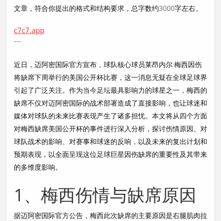
文章，符合你提出的格式和结构要求，总字数约3000字左右。
c7c7.app
---
近日，迈阿密国际官方宣布，球队核心球员莱昂内尔·梅西因伤
将缺席下周举行的美国公开杯比赛，这一消息无疑在全球足球界
引起了广泛关注。作为当今足坛最具影响力的球星之一，梅西的
缺席不仅对迈阿密国际的战术部署造成了直接影响，也让球迷和
媒体对球队的未来比赛表现产生了诸多担忧。本文将从四个方面
对梅西缺席美国公开杯的事件进行深入分析，探讨伤情原因、对
球队战术的影响、对赛事和球迷的反响，以及未来的复出计划和
预期表现，以全面呈现这位足球巨星因伤缺席的重要性及其带来
的多维度影响。
1、梅西伤情与缺席原因
据迈阿密国际官方公告，梅西此次缺席的主要原因是右腿肌肉拉