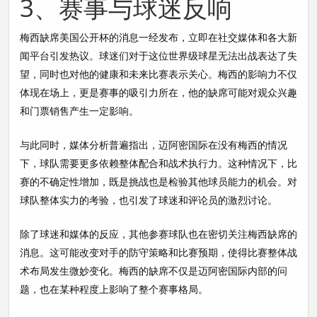
3、赛事与球迷反响
梅西缺席美国公开杯的消息一经发布，立即在社交媒体和各大新
闻平台引发热议。球迷们对于这位世界级球星无法出战表达了失
望，同时也对他的健康和未来比赛表示关心。梅西的影响力不仅
体现在场上，更是赛事的吸引力所在，他的缺席可能对观众兴趣
和门票销售产生一定影响。
与此同时，媒体分析普遍指出，迈阿密国际在没有梅西的情况
下，球队需要更多依赖整体配合和战术执行力。这种情况下，比
赛的不确定性增加，既是挑战也是检验其他球员能力的机会。对
球队整体实力的考验，也引发了球迷和评论员的激烈讨论。
除了球迷和媒体的反应，其他参赛球队也在密切关注梅西缺席的
消息。这可能改变对手的防守策略和比赛预期，使得比赛整体战
术布局发生微妙变化。梅西的缺席不仅是迈阿密国际内部的问
题，也在某种程度上影响了整个赛事格局。