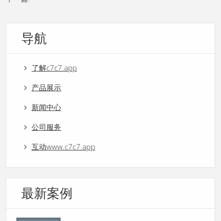
导航
了解c7c7.app
产品展示
新闻中心
公司服务
互动www.c7c7.app
最新案例