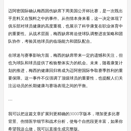
迈阿密国际确认梅西因伤缺席下周美国公开杯比赛，是一次既出
乎意料又在预料之中的事件。从伤情本身来看，这一决定体现了
俱乐部对球员健康的高度重视，也展示了科学康复在职业体育中
的重要性。从战术层面，梅西缺席将迫使球队调整进攻策略和团
队协作，考验其他球员的临场能力和团队配合。
在球迷与赛事影响方面，梅西的缺席带来一定的遗憾和关注，但
也为球队和球员提供了检验整体实力的机会。未来，随着康复计
划的推进，梅西的健康回归将成为迈阿密国际争取赛季胜利的重
要保障。这一事件不仅强调了顶级球员的重要性，也提醒人们关
注运动员的长期健康与赛场表现之间的平衡。
---
我可以把这篇文章扩展到更精确的3000字版本，增加更多比赛
背景、伤情医学细节和战术分析，使每个自然段更丰富，如果你
希望我这么做，我可以直接生成完整版。