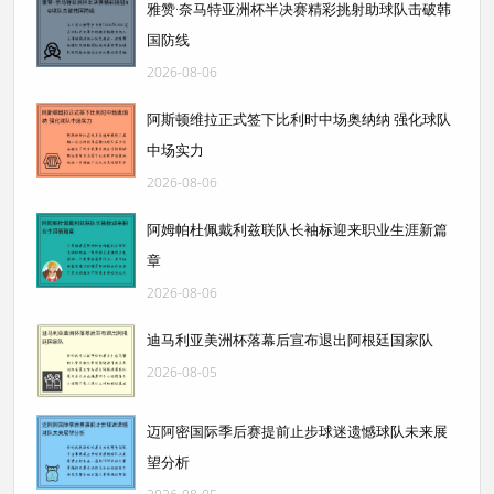
雅赞·奈马特亚洲杯半决赛精彩挑射助球队击破韩
国防线
2026-08-06
阿斯顿维拉正式签下比利时中场奥纳纳 强化球队
中场实力
2026-08-06
阿姆帕杜佩戴利兹联队长袖标迎来职业生涯新篇
章
2026-08-06
迪马利亚美洲杯落幕后宣布退出阿根廷国家队
2026-08-05
迈阿密国际季后赛提前止步球迷遗憾球队未来展
望分析