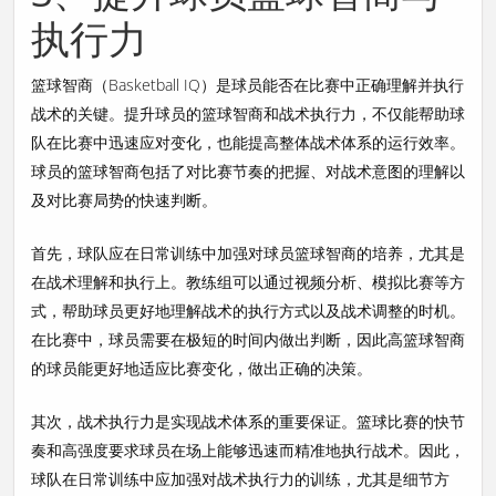
执行力
篮球智商（Basketball IQ）是球员能否在比赛中正确理解并执行
战术的关键。提升球员的篮球智商和战术执行力，不仅能帮助球
队在比赛中迅速应对变化，也能提高整体战术体系的运行效率。
球员的篮球智商包括了对比赛节奏的把握、对战术意图的理解以
及对比赛局势的快速判断。
首先，球队应在日常训练中加强对球员篮球智商的培养，尤其是
在战术理解和执行上。教练组可以通过视频分析、模拟比赛等方
式，帮助球员更好地理解战术的执行方式以及战术调整的时机。
在比赛中，球员需要在极短的时间内做出判断，因此高篮球智商
的球员能更好地适应比赛变化，做出正确的决策。
其次，战术执行力是实现战术体系的重要保证。篮球比赛的快节
奏和高强度要求球员在场上能够迅速而精准地执行战术。因此，
球队在日常训练中应加强对战术执行力的训练，尤其是细节方