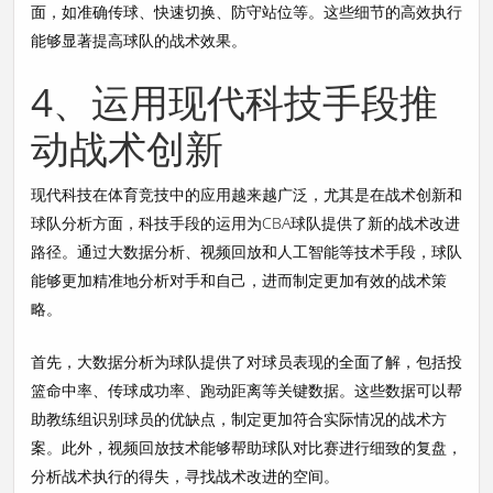
面，如准确传球、快速切换、防守站位等。这些细节的高效执行
能够显著提高球队的战术效果。
4、运用现代科技手段推
动战术创新
现代科技在体育竞技中的应用越来越广泛，尤其是在战术创新和
球队分析方面，科技手段的运用为CBA球队提供了新的战术改进
路径。通过大数据分析、视频回放和人工智能等技术手段，球队
能够更加精准地分析对手和自己，进而制定更加有效的战术策
略。
首先，大数据分析为球队提供了对球员表现的全面了解，包括投
篮命中率、传球成功率、跑动距离等关键数据。这些数据可以帮
助教练组识别球员的优缺点，制定更加符合实际情况的战术方
案。此外，视频回放技术能够帮助球队对比赛进行细致的复盘，
分析战术执行的得失，寻找战术改进的空间。