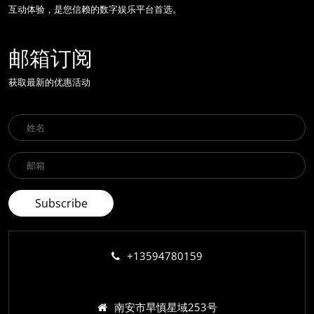
互动体验，是您信赖的数字娱乐平台首选。
邮箱订阅
获取最新的优惠活动
+13594780159
南安市旱慎星域253号