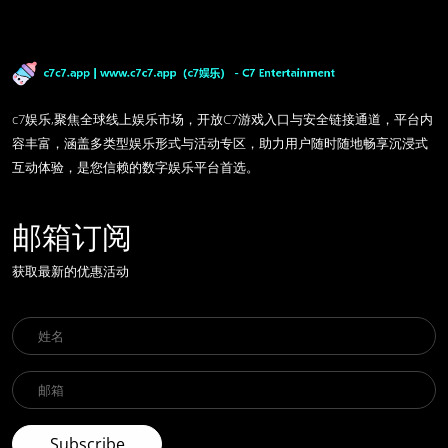
c7娱乐,聚焦全球线上娱乐市场，开放C7游戏入口与安全链接通道，平台内
容丰富，涵盖多类型娱乐形式与活动专区，助力用户随时随地畅享沉浸式
互动体验，是您信赖的数字娱乐平台首选。
邮箱订阅
获取最新的优惠活动