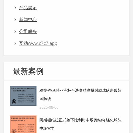
产品展示
新闻中心
公司服务
互动www.c7c7.app
最新案例
雅赞·奈马特亚洲杯半决赛精彩挑射助球队击破韩
国防线
2026-08-06
阿斯顿维拉正式签下比利时中场奥纳纳 强化球队
中场实力