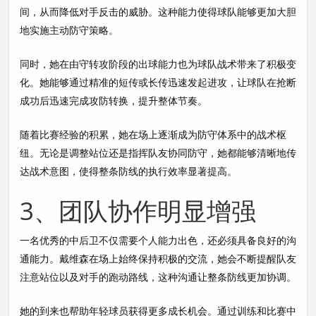
间，从而降低对手反击的威胁。这种能力使得球队能够更加大胆
地实施主动防守策略。
同时，她在由守转攻阶段的出球能力也为球队战术带来了积极变
化。她能够通过精准的短传或长传迅速发起进攻，让球队在抢断
成功后迅速完成攻防转换，提升整体节奏。
随着比赛经验的积累，她在场上逐渐成为防守体系中的战术枢
纽。无论是调整站位还是指挥队友协同防守，她都能够清晰地传
达战术意图，使得整条防线的执行效率显著提高。
3、团队协作明显增强
一名优秀的中后卫不仅需要个人能力出色，还必须具备良好的沟
通能力。戴维森在场上始终保持积极的交流，她会不断提醒队友
注意站位以及对手的跑动路线，这种沟通让整条防线更加协调。
她的到来也帮助年轻球员获得更多成长机会。通过训练和比赛中