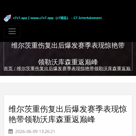
维尔茨重伤复出后爆发赛季表现惊艳带
领勒沃库森重返巅峰
首页
/ 维尔茨重伤复出后爆发赛季表现惊艳带领勒沃库森重返巅
峰
维尔茨重伤复出后爆发赛季表现惊
艳带领勒沃库森重返巅峰
2026-06-09 13:26:21