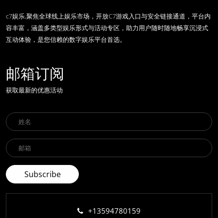
c7娱乐,聚焦全球线上娱乐市场，开放C7游戏入口与安全链接通道，平台内
容丰富，涵盖多类型娱乐形式与活动专区，助力用户随时随地畅享沉浸式
互动体验，是您信赖的数字娱乐平台首选。
邮箱订阅
获取最新的优惠活动
+13594780159