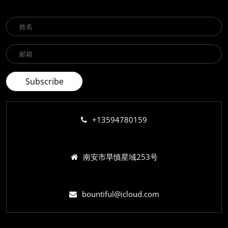
+13594780159
南安市旱慎星域253号
bountiful@icloud.com