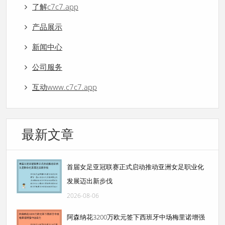
了解c7c7.app
产品展示
新闻中心
公司服务
互动www.c7c7.app
最新文章
首届女足亚冠联赛正式启动推动亚洲女足职业化
发展迈出新步伐
2026-08-06
阿森纳花3200万欧元签下西班牙中场梅里诺增强