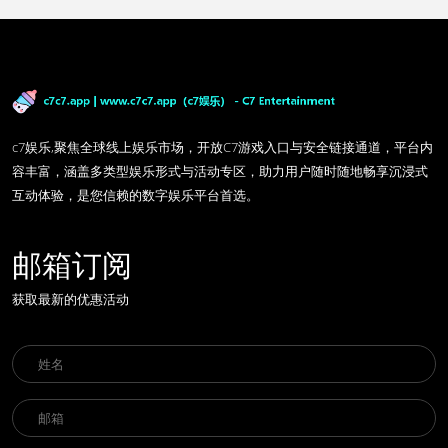
c7娱乐,聚焦全球线上娱乐市场，开放C7游戏入口与安全链接通道，平台内
容丰富，涵盖多类型娱乐形式与活动专区，助力用户随时随地畅享沉浸式
互动体验，是您信赖的数字娱乐平台首选。
邮箱订阅
获取最新的优惠活动