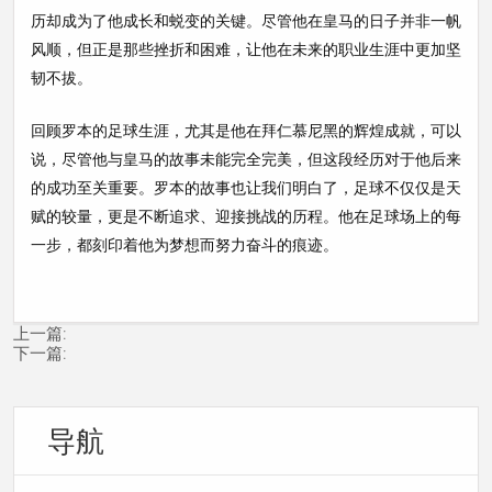
历却成为了他成长和蜕变的关键。尽管他在皇马的日子并非一帆
风顺，但正是那些挫折和困难，让他在未来的职业生涯中更加坚
韧不拔。
回顾罗本的足球生涯，尤其是他在拜仁慕尼黑的辉煌成就，可以
说，尽管他与皇马的故事未能完全完美，但这段经历对于他后来
的成功至关重要。罗本的故事也让我们明白了，足球不仅仅是天
赋的较量，更是不断追求、迎接挑战的历程。他在足球场上的每
一步，都刻印着他为梦想而努力奋斗的痕迹。
上一篇:
下一篇:
导航