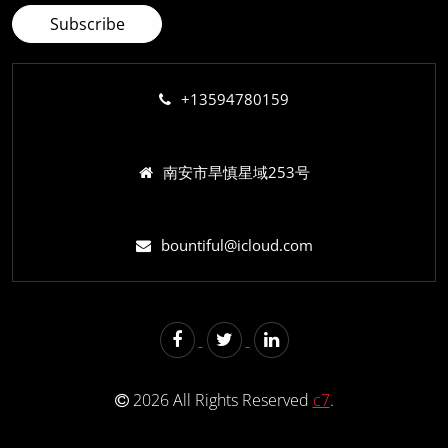
+13594780159
南安市旱慎星域253号
bountiful@icloud.com
2026 All Rights Reserved
c7
.