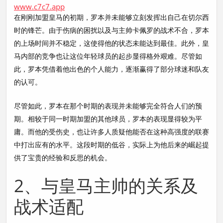
www.c7c7.app
在刚刚加盟皇马的初期，罗本并未能够立刻发挥出自己在切尔西
时的锋芒。由于伤病的困扰以及与主帅卡佩罗的战术不合，罗本
的上场时间并不稳定，这使得他的状态未能达到最佳。此外，皇
马内部的竞争也让这位年轻球员的起步显得格外艰难。尽管如
此，罗本凭借着他出色的个人能力，逐渐赢得了部分球迷和队友
的认可。
尽管如此，罗本在那个时期的表现并未能够完全符合人们的预
期。相较于同一时期加盟的其他球员，罗本的表现显得较为平
庸。而他的受伤史，也让许多人质疑他能否在这种高强度的联赛
中打出应有的水平。这段时期的低谷，实际上为他后来的崛起提
供了宝贵的经验和反思的机会。
2、与皇马主帅的关系及
战术适配