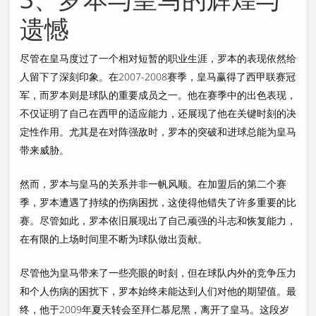
遗憾
尽管在皇马度过了一个相对短暂的职业生涯，罗本的表现依然给
人留下了深刻印象。在2007-2008赛季，皇马赢得了西甲联赛冠
军，而罗本则是球队的重要成员之一。他在赛季中的出色表现，
不仅证明了自己在西甲的适应能力，还展现了他在关键时刻的决
定性作用。尤其是在对阵强敌时，罗本的突破和进球总能为皇马
带来威胁。
然而，罗本与皇马的关系并非一帆风顺。在加盟后的第二个赛
季，罗本遭遇了持续的伤病困扰，这使得他错失了许多重要的比
赛。尽管如此，罗本依旧展现出了自己顽强的斗志和恢复能力，
在有限的上场时间里不断为球队做出贡献。
尽管他为皇马带来了一些亮眼的时刻，但在球队内外的竞争压力
和个人伤病的困扰下，罗本始终未能达到人们对他的期望值。最
终，他于2009年夏天转会至拜仁慕尼黑，离开了皇马。这段岁