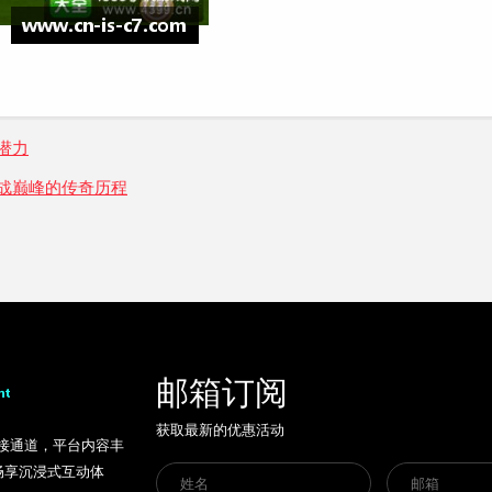
潜力
战巅峰的传奇历程
邮箱订阅
获取最新的优惠活动
链接通道，平台内容丰
畅享沉浸式互动体