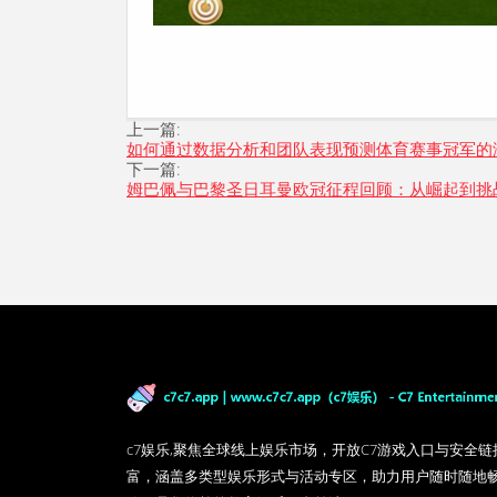
上一篇:
如何通过数据分析和团队表现预测体育赛事冠军的
下一篇:
姆巴佩与巴黎圣日耳曼欧冠征程回顾：从崛起到挑
c7娱乐,聚焦全球线上娱乐市场，开放C7游戏入口与安全
富，涵盖多类型娱乐形式与活动专区，助力用户随时随地