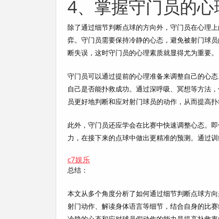
4、掌握守门员的心
除了通过细节判断点球的方向外，守门员在心理上
弈。守门员需要保持冷静的心态，避免被射门球员
断失误，这时守门员的心理素质就显得尤为重要。
守门员可以通过提前的心理准备来调整自己的心态
自己是否能扑救成功。通过深呼吸、冥想等方法，
员更好地判断和应对射门球员的动作，从而提高扑
此外，守门员还应学会在比赛中快速调整心态。即
力，在接下来的点球中做出更精准的预测。通过训
c7娱乐
总结：
本文从多个角度分析了如何通过细节判断点球方向
射门动作、解读身体语言等细节，结合自身的比赛
冷静的心态和应对球员假动作的能力是提高扑救率