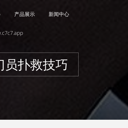
p
产品展示
新闻中心
c7c7.app
门员扑救技巧