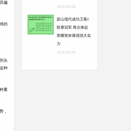
员偏
2026-08-04
蔚山现代成功卫冕K
球的
联赛冠军 再次捧起
荣耀奖杯展现强大实
力
2026-08-04
的头
这种
种重
势，