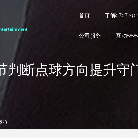
首页
了解c7c7.ap
公司服务
互动www.
节判断点球方向提升守
技巧