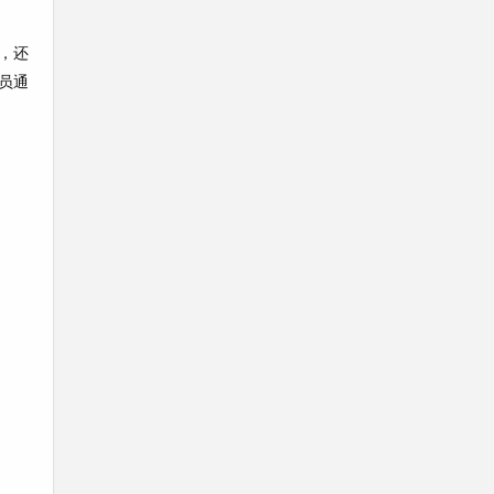
，还
员通