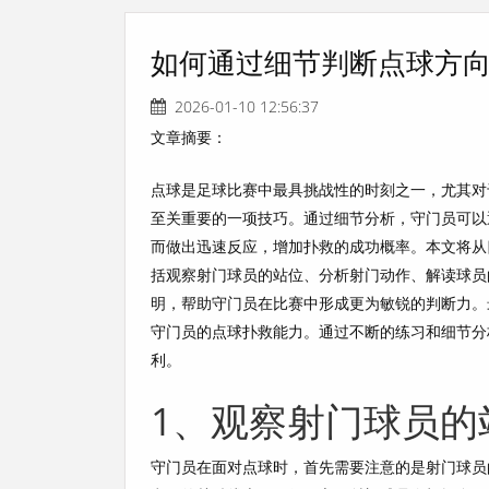
如何通过细节判断点球方
2026-01-10 12:56:37
文章摘要：
点球是足球比赛中最具挑战性的时刻之一，尤其对
至关重要的一项技巧。通过细节分析，守门员可以
而做出迅速反应，增加扑救的成功概率。本文将从
括观察射门球员的站位、分析射门动作、解读球员
明，帮助守门员在比赛中形成更为敏锐的判断力。
守门员的点球扑救能力。通过不断的练习和细节分
利。
1、观察射门球员的
守门员在面对点球时，首先需要注意的是射门球员