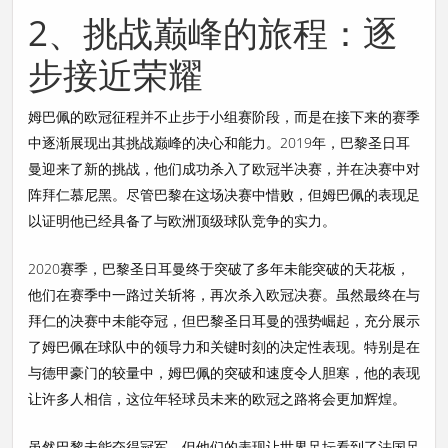
2、挑战巅峰的旅程：逐
步接近荣耀
姆巴佩的欧冠征程并不止步于小组赛阶段，而是在接下来的赛季
中逐渐展现出其挑战巅峰的决心和能力。2019年，巴黎圣日耳
曼迎来了新的挑战，他们成功杀入了欧冠半决赛，并在决赛中对
阵拜仁慕尼黑。尽管巴黎在这场决赛中惜败，但姆巴佩的表现足
以证明他已经具备了与欧洲顶级球队竞争的实力。
2020赛季，巴黎圣日耳曼终于突破了多年未能突破的天花板，
他们在赛季中一路过关斩将，再次杀入欧冠决赛。虽然最终在与
拜仁的决赛中未能夺冠，但巴黎圣日耳曼的强势崛起，充分展示
了姆巴佩在球队中的领导力和关键时刻的决定性表现。特别是在
与德甲豪门的较量中，姆巴佩的突破和速度令人胆寒，他的表现
让许多人相信，这位年轻球员未来的欧冠之路将会更加辉煌。
虽然巴黎未能夺得冠军，但他们的表现让世界足坛看到了法国足