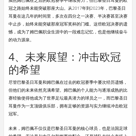
虽然姆巴佩在之后的欧冠赛季中继续努力，但巴黎圣日耳曼的欧
冠之路始终未能突破那座大山。从2017年到2023年，巴黎圣日
耳曼在这几年的时间里，多次在四分之一决赛、半决赛甚至决赛
中止步，始终未能突破那座冠军奖杯的门槛。这些欧冠决赛的遗
憾，成为了姆巴佩职业生涯中的一段难忘记忆，也是他继续奋斗
的动力源泉。
4、未来展望：冲击欧冠
的希望
尽管巴黎圣日耳曼和姆巴佩在过去的欧冠赛季中屡次经历遗憾，
但他们的未来依然充满希望。姆巴佩的个人能力与逐渐成熟的比
赛经验使得他成为了世界足坛最具潜力的球员之一，而巴黎圣日
耳曼作为一支顶级俱乐部，拥有足够的资源与实力继续冲击欧冠
冠军。
未来，姆巴佩不仅仅是巴黎圣日耳曼的核心球员，也是法国足球