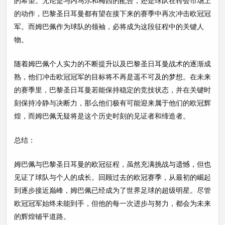
的希望。无论是与内马尔和梅西的配合，还是球队在转会市场上
的动作，巴黎圣日耳曼都有望在接下来的赛季中再次冲击欧冠冠
军。而姆巴佩作为球队的领袖，必将成为这段征程中的关键人
物。
随着姆巴佩个人实力的不断提升以及巴黎圣日耳曼战术的逐渐成
熟，他们冲击欧冠冠军的目标将不再是遥不可及的梦想。在未来
的赛季里，巴黎圣日耳曼若能保持稳定的竞技状态，并在关键时
刻保持冷静与决断力，那么他们极有可能迎来属于他们的欧冠辉
煌，而姆巴佩无疑将是这个历史时刻的见证者和缔造者。
总结：
姆巴佩与巴黎圣日耳曼的欧冠征程，虽然充满挑战与遗憾，但也
见证了球队与个人的成长。回顾过去的欧冠赛季，从最初的崛起
到逐步接近巅峰，姆巴佩已经成为了世界足球的超级明星。尽管
欧冠冠军始终未能到手，但他的每一次进步与努力，都会为未来
的辉煌铺平道路。