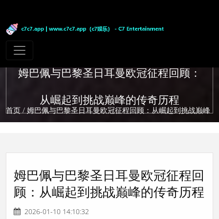
姆巴佩与巴黎圣日耳曼欧冠征程回顾：
从崛起到挑战巅峰的传奇历程
首页
/ 姆巴佩与巴黎圣日耳曼欧冠征程回顾：从崛起到挑战巅峰
的传奇历程
姆巴佩与巴黎圣日耳曼欧冠征程回
顾：从崛起到挑战巅峰的传奇历程
2026-01-10 14:10:32