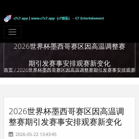
2026世界杯墨西哥赛区因高温调整赛
期引发赛事安排观赛新变化
首页
/ 2026世界杯墨西哥赛区因高温调整赛期引发赛事安排观赛
新变化
2026世界杯墨西哥赛区因高温调
整赛期引发赛事安排观赛新变化
2026-05-22 13:43:45