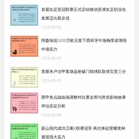
首届女足亚冠联赛正式启动推动亚洲女足职业化
发展迈出新步伐
2026-08-06
阿森纳花3200万欧元签下西班牙中场梅里诺增强
中场实力
2026-08-06
里斯米卢法甲客场远射破门助球队取得宝贵三分
2026-08-05
西甲焦点战临场调整对比赛走势与胜负影响效果
评估实证分析
2026-08-04
蔚山现代成功卫冕K联赛冠军 再次捧起荣耀奖杯
展现强大实力