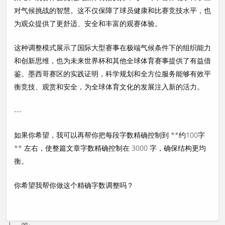
对气候挑战的智慧。这不仅保障了球员健康和比赛竞技水平，也
为观众提供了更舒适、安全和丰富的观赛体验。
这种调整模式展示了国际大型赛事在极端气候条件下的组织能力
和创新思维，也为未来世界杯和其他全球体育赛事提供了有益借
鉴。墨西哥赛区的实践证明，科学规划和全方位服务能够有效平
衡竞技、观赏和安全，为全球体育文化的发展注入新的活力。
---
如果你希望，我可以再帮你把每段字数精确控制到 **约100字
** 左右，使整篇文章字数精确控制在 3000 字，确保结构更均
衡。
你希望我帮你做这个精确字数调整吗？