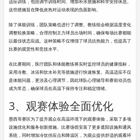
适应训练，包括调节训练时间、增加补水措施和科学安排休息。
这些措施旨在降低炎热对运动表现的负面影响。
除了体能训练，团队策略也进行了调整。教练组会根据温度变化
调整轮换策略，合理控制主力球员出场时间，确保每场比赛都能
以最佳状态应战。这种策略不仅增强了球员抗热能力，也提高了
比赛的观赏性和竞技水平。
在比赛期间，医疗团队和体能教练将实时监控球员的健康指标，
采用冷敷、冰浴和饮水补充等措施进行快速恢复。高温适应不仅
是体能问题，更涉及心理调节，因此球队心理辅导和赛前动员也
成为常态，确保球员在高温下保持专注和稳定情绪。
3、观赛体验全面优化
墨西哥赛区为了提升观众在高温环境下的观赛体验，采取了多项
设施优化和服务创新措施。比赛场馆安装了更多遮阳设施和通风
系统，同时增加冷饮供应点和降温区，为观众提供舒适的观看环