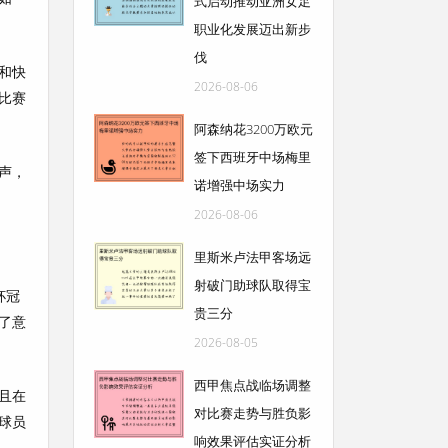
式启动推动亚洲女足
职业化发展迈出新步
伐
和快
2026-08-06
比赛
阿森纳花3200万欧元
签下西班牙中场梅里
声，
诺增强中场实力
2026-08-06
里斯米卢法甲客场远
射破门助球队取得宝
杯冠
贵三分
了意
2026-08-05
西甲焦点战临场调整
且在
对比赛走势与胜负影
球员
响效果评估实证分析