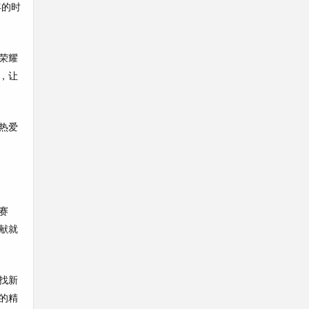
年的时
荣耀
，让
热爱
赛
献就
找新
的精