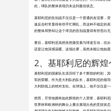
此，球队的整体表现仍未达到最佳状态。
基耶利尼的告别战不仅仅是一个普通的友谊赛，背
速反击时常显得有些手忙脚乱，而这种不稳定的表
的整体局势却让这个球员的告别战显得有些苍白无
赛后，基耶利尼虽然依然微笑着与球迷互动，但从
还是让他深感温暖。这场比赛，虽然未能让他如愿
2、基耶利尼的辉煌
基耶利尼的国家队生涯历经了多个辉煌的时刻，其中
军的荣耀。作为意大利队的队长，基耶利尼的领导
大利防线上的绝对支柱。在球场上，他不仅仅是一
然而，尽管他拥有如此辉煌的个人荣誉，基耶利尼
世界杯和欧洲杯的舞台上屡次展现出色的竞技状态
都渴望在告别时能够达到巅峰，但基耶利尼的告别