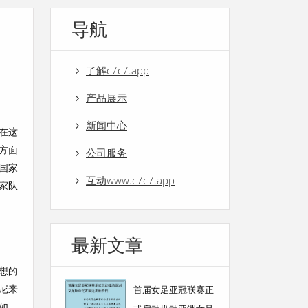
导航
了解c7c7.app
产品展示
新闻中心
在这
方面
公司服务
国家
互动www.c7c7.app
家队
最新文章
想的
尼来
首届女足亚冠联赛正
如