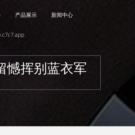
p
产品展示
新闻中心
c7c7.app
留憾挥别蓝衣军