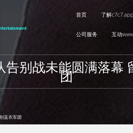
首页
了解c7c7.ap
公司服务
互动www.
队告别战未能圆满落幕 
团
挥别蓝衣军团