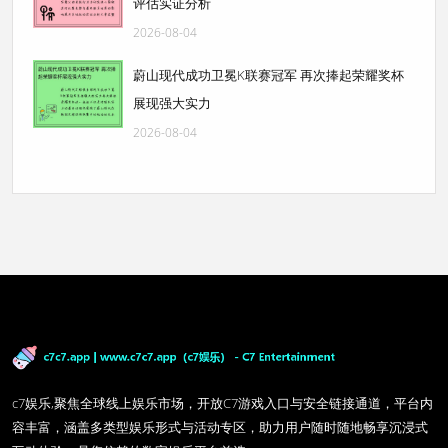
评估实证分析
2026-08-04
蔚山现代成功卫冕K联赛冠军 再次捧起荣耀奖杯
展现强大实力
2026-08-04
c7娱乐,聚焦全球线上娱乐市场，开放C7游戏入口与安全链接通道，平台内
容丰富，涵盖多类型娱乐形式与活动专区，助力用户随时随地畅享沉浸式