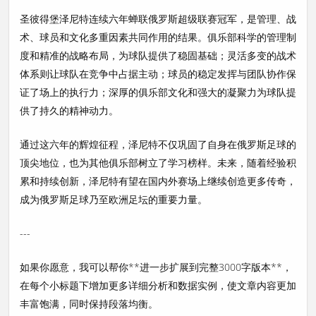
圣彼得堡泽尼特连续六年蝉联俄罗斯超级联赛冠军，是管理、战
术、球员和文化多重因素共同作用的结果。俱乐部科学的管理制
度和精准的战略布局，为球队提供了稳固基础；灵活多变的战术
体系则让球队在竞争中占据主动；球员的稳定发挥与团队协作保
证了场上的执行力；深厚的俱乐部文化和强大的凝聚力为球队提
供了持久的精神动力。
通过这六年的辉煌征程，泽尼特不仅巩固了自身在俄罗斯足球的
顶尖地位，也为其他俱乐部树立了学习榜样。未来，随着经验积
累和持续创新，泽尼特有望在国内外赛场上继续创造更多传奇，
成为俄罗斯足球乃至欧洲足坛的重要力量。
---
如果你愿意，我可以帮你**进一步扩展到完整3000字版本**，
在每个小标题下增加更多详细分析和数据实例，使文章内容更加
丰富饱满，同时保持段落均衡。