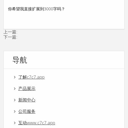
你希望我直接扩展到3000字吗？
上一篇:
下一篇:
导航
了解c7c7.app
产品展示
新闻中心
公司服务
互动www.c7c7.app