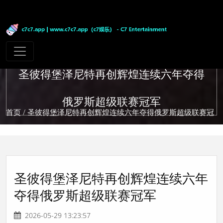
圣彼得堡泽尼特再创辉煌连续六年夺得
俄罗斯超级联赛冠军
首页
/ 圣彼得堡泽尼特再创辉煌连续六年夺得俄罗斯超级联赛冠
军
圣彼得堡泽尼特再创辉煌连续六年
夺得俄罗斯超级联赛冠军
2026-05-29 13:23:57