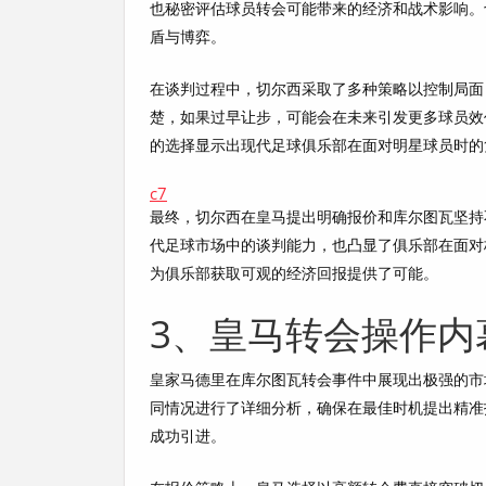
也秘密评估球员转会可能带来的经济和战术影响。
盾与博弈。
在谈判过程中，切尔西采取了多种策略以控制局面
楚，如果过早让步，可能会在未来引发更多球员效
的选择显示出现代足球俱乐部在面对明星球员时的
c7
最终，切尔西在皇马提出明确报价和库尔图瓦坚持
代足球市场中的谈判能力，也凸显了俱乐部在面对
为俱乐部获取可观的经济回报提供了可能。
3、皇马转会操作内
皇家马德里在库尔图瓦转会事件中展现出极强的市
同情况进行了详细分析，确保在最佳时机提出精准
成功引进。