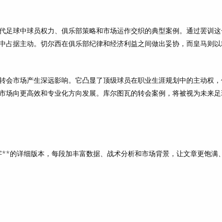
代足球中球员权力、俱乐部策略和市场运作交织的典型案例。通过罢训这
中占据主动。切尔西在俱乐部纪律和经济利益之间做出妥协，而皇马则以
转会市场产生深远影响。它凸显了顶级球员在职业生涯规划中的主动权，
市场向更高效和专业化方向发展。库尔图瓦的转会案例，将被视为未来足
0字**的详细版本，每段加丰富数据、战术分析和市场背景，让文章更饱满