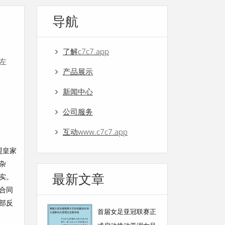
导航
了解c7c7.app
左
产品展示
新闻中心
公司服务
互动www.c7c7.app
盟皇家
杂
最新文章
实。
合同
部反
首届女足亚冠联赛正