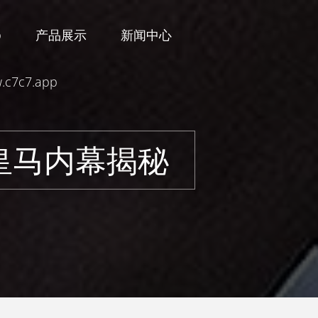
p
产品展示
新闻中心
c7c7.app
皇马内幕揭秘