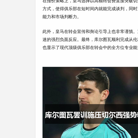
在报价策略上，皇马选择以高额转会费直接突破切
方式，使得俱乐部在短时间内就能完成谈判，同时
能力和市场判断力。
此外，皇马在转会宣传和舆论引导上也非常谨慎。
迷的强烈负面反应。最终，库尔图瓦顺利完成从伦
也显示了现代顶级俱乐部在转会中的全方位专业能