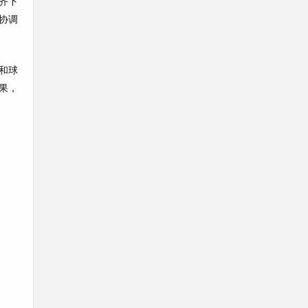
齐下
协调
和球
果，