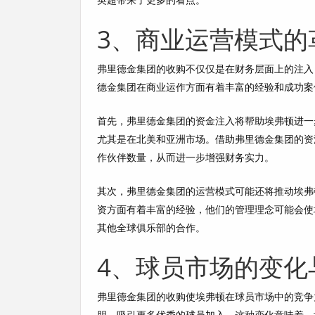
3、商业运营模式的
弗里德金集团的收购不仅仅是在财务层面上的注入
德金集团在商业运作方面有着丰富的经验和成功案
首先，弗里德金集团的资金注入将帮助埃弗顿进一
尤其是在北美和亚洲市场。借助弗里德金集团的资
作伙伴数量，从而进一步增强财务实力。
其次，弗里德金集团的运营模式可能还将推动埃弗
资方面有着丰富的经验，他们的管理理念可能会使
其他全球俱乐部的合作。
4、球员市场的变化
弗里德金集团的收购使埃弗顿在球员市场中的竞争
胆，吸引更多优秀的球员加入。这种变化意味着，