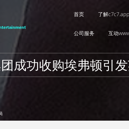
首页
了解c7c7.ap
公司服务
互动www.
集团成功收购埃弗顿引发
局