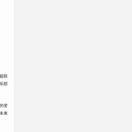
超联
乐部
的变
未来