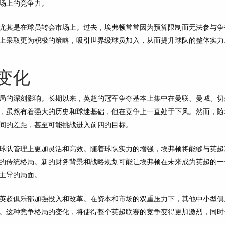
场上的竞争力。
尤其是在球员转会市场上。过去，埃弗顿常常因为预算限制而无法参与争
上采取更为积极的策略，吸引世界级球员加入，从而提升球队的整体实力
变化
局的深刻影响。长期以来，英超的冠军争夺基本上集中在曼联、曼城、切
，虽然有着强大的历史和球迷基础，但在竞争上一直处于下风。然而，随
间的差距，甚至可能挑战进入前四的目标。
球队管理上更加灵活和高效。随着球队实力的增强，埃弗顿将能够与英超
的传统格局。新的财务背景和战略规划可能让埃弗顿在未来成为英超的一
主导的局面。
英超俱乐部加强投入和改革。在资本和市场的双重压力下，其他中小型俱
。这种竞争格局的变化，将使得整个英超联赛的竞争变得更加激烈，同时