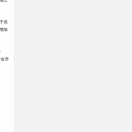
于劣
增加
袋
转会市