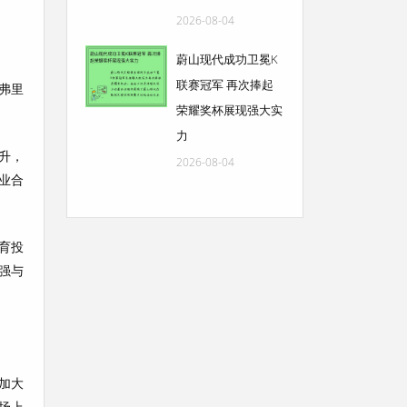
2026-08-04
蔚山现代成功卫冕K
联赛冠军 再次捧起
弗里
荣耀奖杯展现强大实
力
升，
2026-08-04
业合
育投
强与
加大
场上