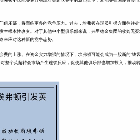
门俱乐部，将面临更多的竞争压力。过去，埃弗顿在球员引援方面往往处
发生根本性改变。对于其他中小型俱乐部来说，弗里德金集团的收购无疑
略来应对这种新的竞争态势。
会费的上涨。在资金实力增强的情况下，埃弗顿可能会成为一股新的“钱
会对整个英超转会市场产生连锁反应，促使其他俱乐部也增加投入，推动