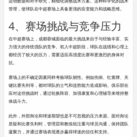
运动数据和对手研究，精细化调整战术方案。这种科学化的战术
管理，使球队在中超赛场上具备更强的应变能力和战略思维。
4、赛场挑战与竞争压力
在中超赛场上，成都蓉城面临的最大挑战来自于与经验丰富、实
力强大的传统强队的竞争。初入中超阶段，球队在战绩和心理上
都经历了较大的压力，需要适应高强度比赛和更激烈的身体对
抗。
赛场上的不确定因素同样考验球队韧性。例如伤病、红黄牌、关
键比赛失利等，都对球队的士气和连胜能力造成影响。俱乐部在
应对这些挑战时，通过轮换阵容、加强康复和心理辅导来维持整
体战斗力。
此外，外部舆论和球迷期望也是不可忽视的压力来源。面对舆论
质疑和比赛失利时，管理层和教练组注重与球员沟通，保持团队
凝聚力，并通过赛场表现逐步赢得球迷的信任和支持。