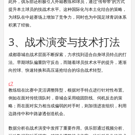
此外，俱乐部还积极引入外籍教练和球员，通过“传帮带”的方式
提升本土球员的技战术水平。这种国际化与本土化结合的策略，
为球队在中超赛场上增加了竞争力，同时也为中国足球青训体系
积累了经验。
3、战术演变与技术打法
成都蓉城在战术层面不断探索，力求找到适合自身球员特点的打
法。早期球队偏重防守反击，而随着球员技术水平的提升，逐渐
向控球、快速转换和高压逼抢结合的综合战术转型。
c7
教练组在比赛中灵活调整阵型，根据对手特点进行针对性布置。
例如在面对传统强队时，蓉城会采用稳固防线、伺机反击的策
略；而在面对实力相当或偏弱的对手时，则加强进攻组织，利用
边路传中和中路渗透创造机会。
数据分析在战术演变中发挥了重要作用。俱乐部通过视频分析、