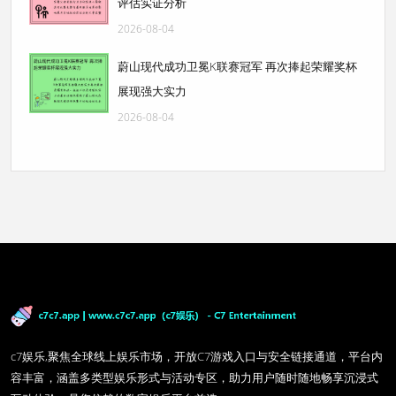
评估实证分析
2026-08-04
蔚山现代成功卫冕K联赛冠军 再次捧起荣耀奖杯
展现强大实力
2026-08-04
c7娱乐,聚焦全球线上娱乐市场，开放C7游戏入口与安全链接通道，平台内
容丰富，涵盖多类型娱乐形式与活动专区，助力用户随时随地畅享沉浸式