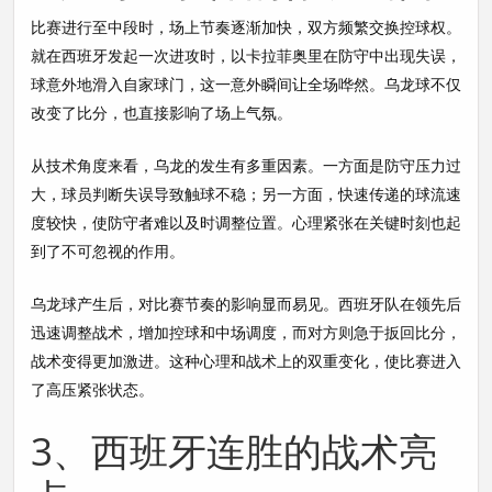
比赛进行至中段时，场上节奏逐渐加快，双方频繁交换控球权。
就在西班牙发起一次进攻时，以卡拉菲奥里在防守中出现失误，
球意外地滑入自家球门，这一意外瞬间让全场哗然。乌龙球不仅
改变了比分，也直接影响了场上气氛。
从技术角度来看，乌龙的发生有多重因素。一方面是防守压力过
大，球员判断失误导致触球不稳；另一方面，快速传递的球流速
度较快，使防守者难以及时调整位置。心理紧张在关键时刻也起
到了不可忽视的作用。
乌龙球产生后，对比赛节奏的影响显而易见。西班牙队在领先后
迅速调整战术，增加控球和中场调度，而对方则急于扳回比分，
战术变得更加激进。这种心理和战术上的双重变化，使比赛进入
了高压紧张状态。
3、西班牙连胜的战术亮