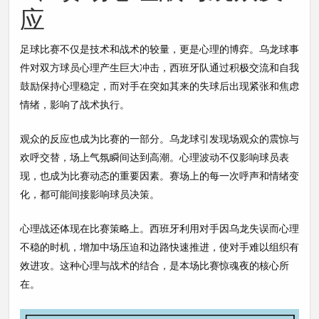
应
足球比赛不仅是技术和战术的较量，更是心理的博弈。乌龙球事
件对双方球员心理产生巨大冲击，西班牙队通过积极交流和自我
鼓励保持心理稳定，而对手在突如其来的失球后出现紧张和焦虑
情绪，影响了战术执行。
观众的反应也成为比赛的一部分。乌龙球引发现场观众的震惊与
欢呼交替，场上气氛瞬间达到高潮。心理波动不仅影响球员表
现，也成为比赛动态的重要因素。赛场上的每一次呼声和情绪变
化，都可能间接影响球员决策。
心理战还体现在比赛策略上。西班牙利用对手因乌龙失误而心理
不稳的时机，增加中场压迫和边路快速推进，使对手难以组织有
效进攻。这种心理与战术的结合，是本场比赛惊魂夜的核心所
在。