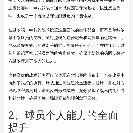
手，灵活调整战术，保证球队能够在不同的对抗中占得先机。在
主场比赛中，申花的战术通常以稳固防守为基础，快速反击为
辅，形成了一个既能防守也能进攻的平衡体系。
在进攻端，申花的战术设置注重团队的整体配合，而不是单纯依
赖个别球员的突破。通过流畅的短传配合和高质量的边路传中，
申花能够有效地穿透对手防线，制造得分机会。而在防守端，球
队的组织严密，球员之间的协作默契，确保了防线的稳固，给对
方进攻带来了很大的压力。
这种高效的战术部署不仅仅体现在对比赛的准备上，也在比赛中
得到了很好的执行。球队通过高压逼抢迅速收回控球，并在对方
出现防守漏洞时，迅速反击形成威胁，充分发挥了战术的灵活性
和针对性，确保了每一场比赛都能顺利拿下三分。
2、球员个人能力的全面
提升