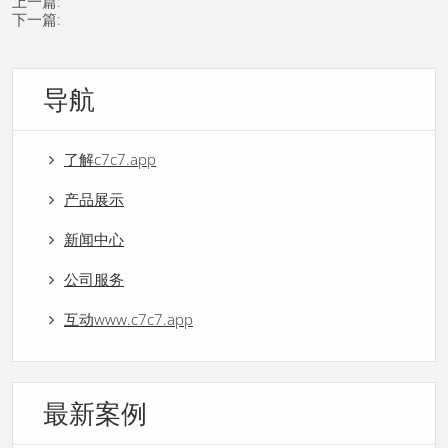
上一篇:
下一篇:
导航
了解c7c7.app
产品展示
新闻中心
公司服务
互动www.c7c7.app
最新案例