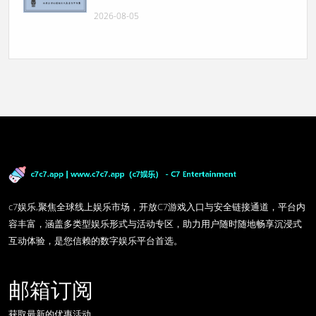
2026-08-05
c7娱乐,聚焦全球线上娱乐市场，开放C7游戏入口与安全链接通道，平台内
容丰富，涵盖多类型娱乐形式与活动专区，助力用户随时随地畅享沉浸式
互动体验，是您信赖的数字娱乐平台首选。
邮箱订阅
获取最新的优惠活动