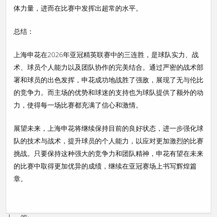
体力量，进而在比赛中发挥出超常的水平。
总结：
上海申花在2026年亚冠精英联赛中的三连胜，是球队实力、战
术、球员个人能力以及团队协作的完美结合。通过严密的战术部
署和球员的出色发挥，申花成功地战胜了强敌，展现了无与伦比
的竞争力。而主场的优势和球迷的支持也为球队提供了额外的动
力，使得每一场比赛都充满了信心和激情。
展望未来，上海申花将继续保持目前的良好状态，进一步强化球
队的技术与战术，提升球员的个人能力，以应对更加激烈的比赛
挑战。只要保持这种强大的竞争力和团队精神，申花有望在未来
的比赛中取得更加优异的成绩，继续在亚冠赛场上书写辉煌篇
章。