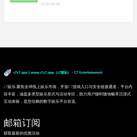
2026-08-04
c7娱乐,聚焦全球线上娱乐市场，开放C7游戏入口与安全链接通道，平台内
容丰富，涵盖多类型娱乐形式与活动专区，助力用户随时随地畅享沉浸式
互动体验，是您信赖的数字娱乐平台首选。
邮箱订阅
获取最新的优惠活动