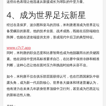
这些出色表现让他迅速从新援成长为球队的中坚力量。
4、成为世界足坛新星
经过在圣保罗、波尔图和皇马的历练，米利唐逐渐成为世界足坛
备受瞩目的新星。他的技术全面、战术成熟，既能在后防端稳住
阵脚，也能在进攻端提供支持，形成现代中后卫的典型特征。
www.c7c7.app
同时，米利唐的职业态度和比赛智商也成为他脱颖而出的关键因
素。他在训练中坚持高标准要求自己，在比赛中保持冷静和精准
判断，这种心态让他在面对压力和挑战时始终从容不迫。
如今，米利唐不仅在俱乐部层面获得认可，也在巴西国家队中崭
露头角，成为新一代后防核心。世界各大媒体和球迷普遍认为，
他有潜力在未来几年跻身世界顶级中卫行列，甚至成为巴西足坛
的新标志性人物。