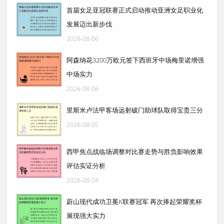
首届女足亚冠联赛正式启动推动亚洲女足职业化
发展迈出新步伐
2026-08-06
阿森纳花3200万欧元签下西班牙中场梅里诺增强
中场实力
2026-08-06
里斯米卢法甲客场远射破门助球队取得宝贵三分
2026-08-05
西甲焦点战临场调整对比赛走势与胜负影响效果
评估实证分析
2026-08-04
蔚山现代成功卫冕K联赛冠军 再次捧起荣耀奖杯
展现强大实力