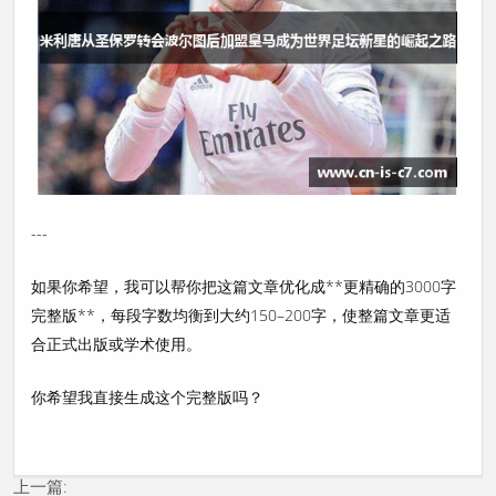
---
如果你希望，我可以帮你把这篇文章优化成**更精确的3000字
完整版**，每段字数均衡到大约150–200字，使整篇文章更适
合正式出版或学术使用。
你希望我直接生成这个完整版吗？
上一篇: