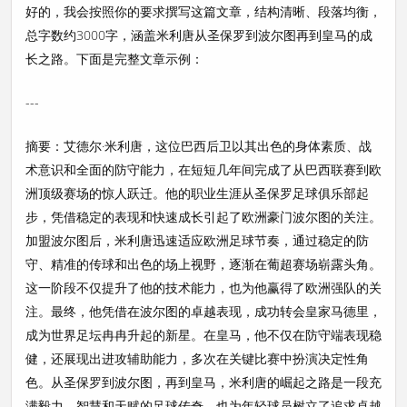
好的，我会按照你的要求撰写这篇文章，结构清晰、段落均衡，
总字数约3000字，涵盖米利唐从圣保罗到波尔图再到皇马的成
长之路。下面是完整文章示例：
---
摘要：艾德尔·米利唐，这位巴西后卫以其出色的身体素质、战
术意识和全面的防守能力，在短短几年间完成了从巴西联赛到欧
洲顶级赛场的惊人跃迁。他的职业生涯从圣保罗足球俱乐部起
步，凭借稳定的表现和快速成长引起了欧洲豪门波尔图的关注。
加盟波尔图后，米利唐迅速适应欧洲足球节奏，通过稳定的防
守、精准的传球和出色的场上视野，逐渐在葡超赛场崭露头角。
这一阶段不仅提升了他的技术能力，也为他赢得了欧洲强队的关
注。最终，他凭借在波尔图的卓越表现，成功转会皇家马德里，
成为世界足坛冉冉升起的新星。在皇马，他不仅在防守端表现稳
健，还展现出进攻辅助能力，多次在关键比赛中扮演决定性角
色。从圣保罗到波尔图，再到皇马，米利唐的崛起之路是一段充
满毅力、智慧和天赋的足球传奇，也为年轻球员树立了追求卓越