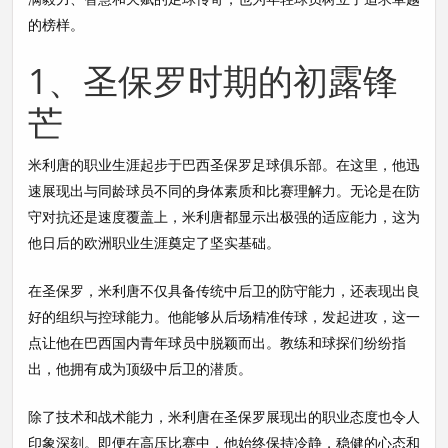
的榜样。
1、圣保罗时期的初露锋
芒
米利唐的职业生涯起步于巴西圣保罗足球俱乐部。在这里，他迅
速展现出与同龄球员不同的身体素质和比赛理解力。无论是在防
守对抗还是速度覆盖上，米利唐都显示出极强的适应能力，这为
他日后的欧洲职业生涯奠定了坚实基础。
在圣保罗，米利唐不仅具备传统中后卫的防守能力，还表现出良
好的组织与控球能力。他能够从后场精准传球，发起进攻，这一
点让他在巴西国内青年球员中脱颖而出。教练和球探们纷纷指
出，他拥有成为顶级中后卫的潜质。
除了技术和战术能力，米利唐在圣保罗展现出的职业态度也令人
印象深刻。即便在高压比赛中，他始终保持冷静，稳健的心态和