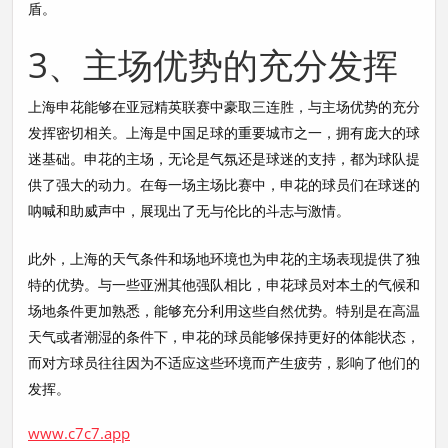
盾。
3、主场优势的充分发挥
上海申花能够在亚冠精英联赛中豪取三连胜，与主场优势的充分
发挥密切相关。上海是中国足球的重要城市之一，拥有庞大的球
迷基础。申花的主场，无论是气氛还是球迷的支持，都为球队提
供了强大的动力。在每一场主场比赛中，申花的球员们在球迷的
呐喊和助威声中，展现出了无与伦比的斗志与激情。
此外，上海的天气条件和场地环境也为申花的主场表现提供了独
特的优势。与一些亚洲其他强队相比，申花球员对本土的气候和
场地条件更加熟悉，能够充分利用这些自然优势。特别是在高温
天气或者潮湿的条件下，申花的球员能够保持更好的体能状态，
而对方球员往往因为不适应这些环境而产生疲劳，影响了他们的
发挥。
www.c7c7.app