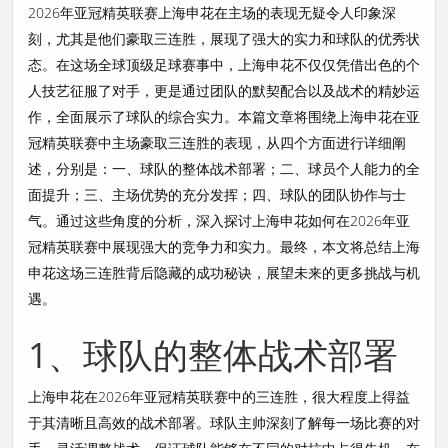
2026年亚冠精英联赛上海申花在主场的表现无疑令人印象深
刻，尤其是他们豪取三连胜，展现了强大的实力和球队的优秀状
态。在这场全球顶级足球赛事中，上海申花不仅仅凭借出色的个
人技艺征服了对手，更是通过团队的默契配合以及战术的精妙运
作，全面展示了球队的综合实力。本篇文章将围绕上海申花在亚
冠精英联赛中主场豪取三连胜的表现，从四个方面进行详细阐
述，分别是：一、球队的整体战术部署；二、球员个人能力的全
面提升；三、主场优势的充分发挥；四、球队的团队协作与士
气。通过这些角度的分析，深入探讨上海申花如何在2026年亚
冠精英联赛中展现强大的竞争力和实力。最终，本文将总结上海
申花这场三连胜背后隐藏的成功秘诀，展望未来的更多挑战与机
遇。
1、球队的整体战术部署
上海申花在2026年亚冠精英联赛中的三连胜，很大程度上得益
于其清晰且高效的战术部署。球队主帅深刻了解每一场比赛的对