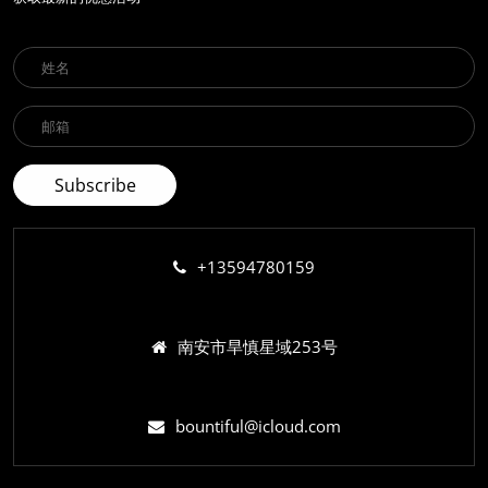
+13594780159
南安市旱慎星域253号
bountiful@icloud.com